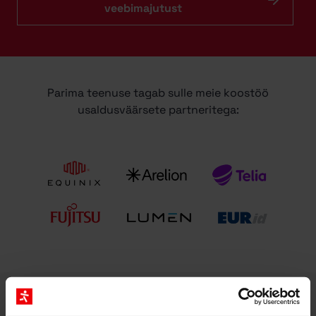
veebimajutust
Parima teenuse tagab sulle meie koostöö
usaldusväärsete partneritega: