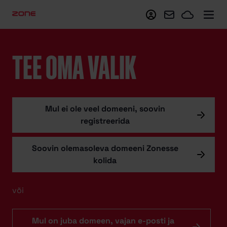
Minu Zone
Webmail
Zoneclo
TEE OMA VALIK
Mul ei ole veel domeeni, soovin
registreerida
Soovin olemasoleva domeeni Zonesse
kolida
või
Mul on juba domeen, vajan e-posti ja