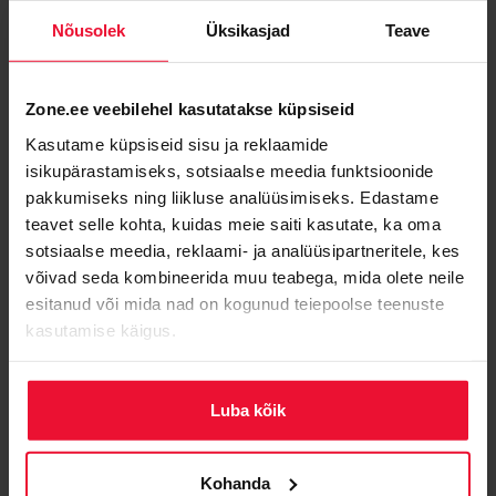
Zone
Nõusolek
Üksikasjad
Teave
Ettevõttest
Miks valida Zone?
Zone.ee veebilehel kasutatakse küpsiseid
Blogi
Kasutame küpsiseid sisu ja reklaamide
Saa abi Zone partnerilt
isikupärastamiseks, sotsiaalse meedia funktsioonide
pakkumiseks ning liikluse analüüsimiseks. Edastame
Zone Staatus
teavet selle kohta, kuidas meie saiti kasutate, ka oma
API dokumentatsioon
sotsiaalse meedia, reklaami- ja analüüsipartneritele, kes
Kontakt ja rekvisiidid
võivad seda kombineerida muu teabega, mida olete neile
esitanud või mida nad on kogunud teiepoolse teenuste
Meediale ja partneritele
kasutamise käigus.
Zone Media teenusetingimused
Privaatsuspõhimõtted
Luba kõik
Küpsised
Kohanda