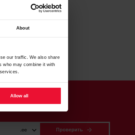
About
шие услуги.
se our traffic. We also share
ers who may combine it with
 services.
Allow all
.ee
Проверить