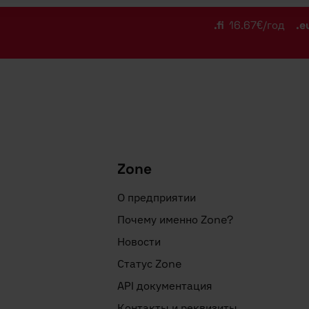
.fi
16.67€/год
.e
Zone
О предприятии
Почему именно Zone?
Новости
Статус Zone
API документация
Контакты и реквизиты