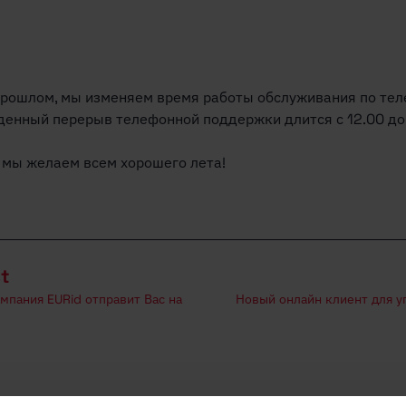
в прошлом, мы изменяем время работы обслуживания по тел
еденный перерыв телефонной поддержки длится с 12.00 до 
 мы желаем всем хорошего лета!
st
мпания EURid отправит Вас на
Новый онлайн клиент для 