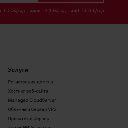
u
6.00€/год
.com
12.46€/год
.net
16.76€/год
Услуги
Регистрация домена
Хостинг веб-сайта
Managed CloudServer
Облачный Сервер VPS
Приватный Сервер
Zone+ ИИ Ассистент