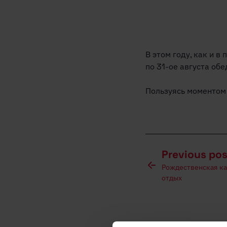
В этом году, как и 
по 31-ое августа об
Пользуясь моментом
Previous po
Рождественская ка
отдых