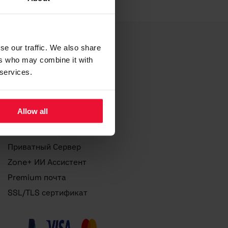
se our traffic. We also share
Услуги
ers who may combine it with
 services.
Регистрация домена
Хостинг веб-сайта
Allow all
Managed CloudServer
Облачный Сервер VPS
Приватный Сервер
Zone+ ИИ Ассистент
Premium почта
SSL/TLS сертификат