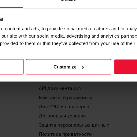
es
e content and ads, to provide social media features and to analy
Zone
 our site with our social media, advertising and analytics partn
 provided to them or that they’ve collected from your use of their
О предприятии
Почему именно Zone?
Customize
Новости
Статус Zone
API документация
Контакты и реквизиты
Для СМИ и партнеров
Договоры и условия
Защита персональных данных
Политика приватности