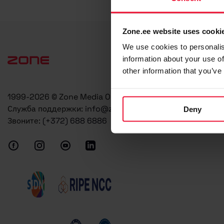
Zone.ee website uses cooki
We use cookies to personalis
information about your use of
other information that you’ve
1999-2026 © Zone Media OÜ
Служба поддержки:
info@zone.ee
Deny
Звоните:
(+372) 688 6886