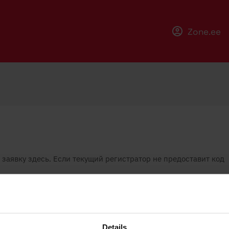
Zone.ee
заявку здесь. Если текущий регистратор не предоставит код
Details