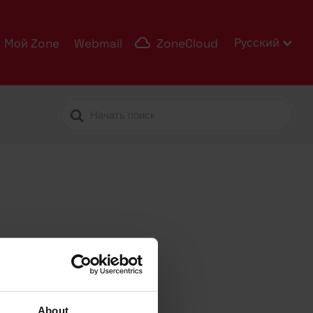
Русский
Мой Zone
Webmail
ZoneCloud
Search
For
About