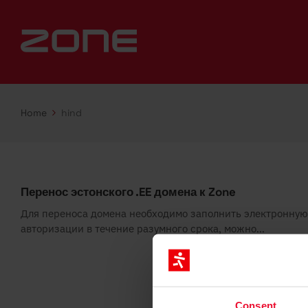
Home
hind
Перенос эстонского .EE домена к Zone
Для переноса домена необходимо заполнить электронную 
авторизации в течение разумного срока, можно...
Consent