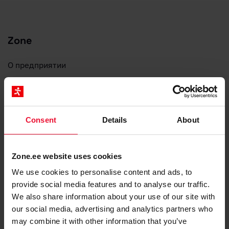
Zone
О предприятии
Почему именно Zone?
Новости
Статус Zone
Consent
Details
About
API документация
Контакты и реквизиты
Zone.ee website uses cookies
Для СМИ и партнеров
Договоры и условия
We use cookies to personalise content and ads, to
provide social media features and to analyse our traffic.
Защита персональных данных
We also share information about your use of our site with
Политика приватности
our social media, advertising and analytics partners who
Файлы cookie
may combine it with other information that you’ve