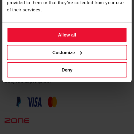
Услуги
provided to them or that they’ve collected from your use
of their services.
Регистрация домена
Хостинг веб-сайта
Allow all
Managed CloudServer
Облачный Сервер VPS
Customize
Приватный Сервер
Zone+ ИИ Ассистент
Deny
Premium почта
SSL/TLS сертификат