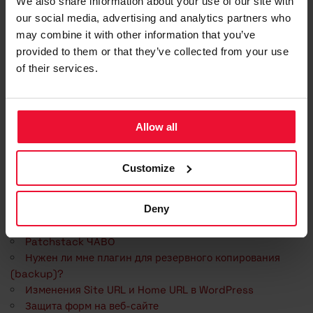
We also share information about your use of our site with
our social media, advertising and analytics partners who
may combine it with other information that you’ve
Updated on 23. Apr 2024
provided to them or that they’ve collected from your use
Tagged:
elasticpress
elasticsearch
wordpress
of their services.
Was this article helpful?
Allow all
Customize
Related Articles
Deny
Перенос сайта WordPress в веб-хостинг Zone
Patchstack ЧАВО
Нужен ли мне плагин для резервного копирования
(backup)?
Изменения Site URL и Home URL в WordPress
Защита форм на веб-сайте