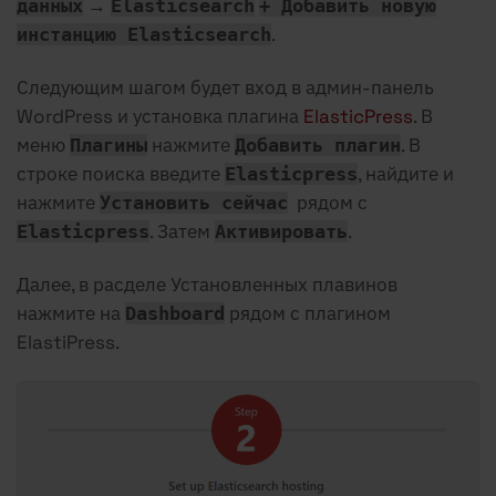
→
данных
Elasticsearch
+ Добавить новую
.
инстанцию Elasticsearch
Следующим шагом будет вход в админ-панель
WordPress и установка плагина
ElasticPress
. В
меню
нажмите
. В
Плагины
Добавить плагин
строке поиска введите
, найдите и
Elasticpress
нажмите
рядом с
Установить сейчас
. Затем
.
Elasticpress
Активировать
Далее, в расделе Установленных плавинов
нажмите на
рядом с плагином
Dashboard
ElastiPress.