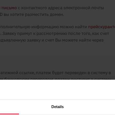
м письмо
с контактного адреса электронной почты
ID вы хотите разместить домен.
дополнительную информацию можно найти
прейскурант
 Заявку примут к рассмотрению после того, как счет
едъявленную заявку и счет Вы можете найти через
латежной ссылке, платеж будет переведен в систему в
ым банковским переводом, платеж поступит в систему
е банковским переводом обязательно укажите в
мена и номер счета в пояснении.
Details