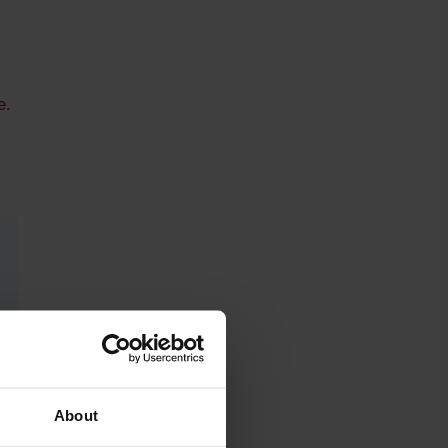
е
.
About