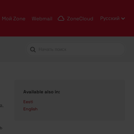
Русский
Мой Zone
Webmail
ZoneCloud
Search
For
Available also in:
Eesti
а.
English
ь