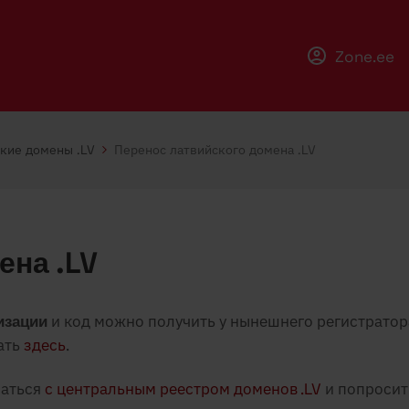
Zone.ee
кие домены .LV
Перенос латвийского домена .LV
ена .LV
изации
и код можно получить у нынешнего регистратор
ать
здесь
.
заться
с центральным реестром доменов .LV
и попросит