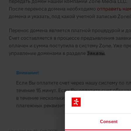
передать домен нашей компании Zone Media LLC.
После переноса домена необходимо
отправить на
домена и указать, под какой учетной записью Zone
Перенос домена является платной процедурой и 
Счет составляется в процессе предъявления заявки.
оплачен и сумма поступила в систему Zone. Уже пр
управление доменами в разделе
.
Заказы
Bнимание!
Если Вы оплатите счет через нашу систему по п
течение 15 минут. Если Вы оплатите счет обычн
в течение нескольких рабочих дней. При оплат
платежных реквизитах ссылочный номер, имя до
Consent