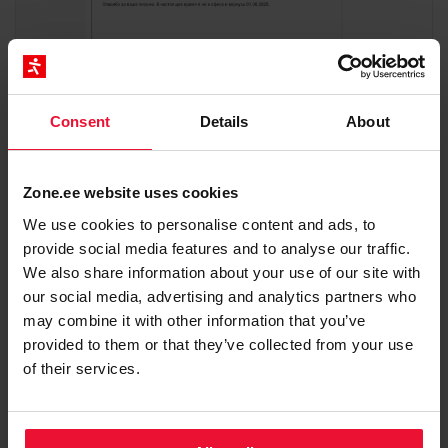
Consent
Details
About
Updated on 30. Jun 2025
Zone.ee website uses cookies
Tagged:
e-post
We use cookies to personalise content and ads, to
provide social media features and to analyse our traffic.
We also share information about your use of our site with
Was this article helpful?
our social media, advertising and analytics partners who
may combine it with other information that you’ve
provided to them or that they’ve collected from your use
of their services.
Related Articles
Автоматическое удаление писем в папках Webmail