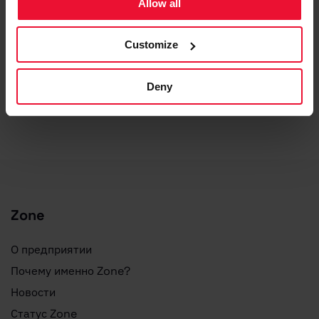
Allow all
Добавление подписи в Webmail
Управление контактами Webmail.ee (импорт, экспорт,
адресные книги)
Customize
Фильтрация почты в веб-почте – Webmail.ee
Поиск писем в среде webmail.ee
Deny
Webmail.ee ЧАВО
Zone
О предприятии
Почему именно Zone?
Новости
Статус Zone