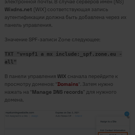
электронной почты. В случае серверов имен (NS)
Wixdns.net
(WIX) соответствующая запись
аутентификации должна быть добавлена через их
панель управления.
Значение SPF-записи Zone следующее:
TXT "v=spf1 a mx include:_spf.zone.eu -
all"
В панели управления
WIX
сначала перейдите к
просмотру доменов: “
Domains
“. Затем нужно
нажать на “
Manage DNS records
” для нужного
домена.