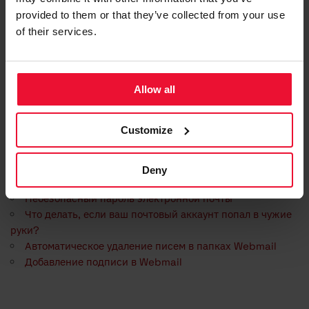
Tagged:
SPF
WIX
provided to them or that they’ve collected from your use
of their services.
Was this article helpful?
Allow all
Customize
Related Articles
BIMI
Deny
MTA-STS
Небезопасный пароль электронной почты
Что делать, если ваш почтовый аккаунт попал в чужие
руки?
Автоматическое удаление писем в папках Webmail
Добавление подписи в Webmail