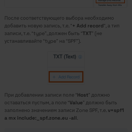
После соответствующего выбора необходимо
добавить новую запись, т.е. “
+ Add record
“, а тип
записи, т.е. “type”, должен быть “
TXT
” (не
устанавливайте “type” на “SPF”).
При добавлении записи поле “
Host
” должно
оставаться пустым, а поле “
Value
” должно быть
заполнено значением записи Zone SPF, т.е.
v=spf1
a mx include:_spf.zone.eu -all
.