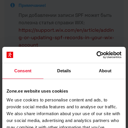
Примечание!
При добавлении записи SPF может быть
полезна статья справки WIX:
https://support.wix.com/en/article/addin
g-or-updating-spf-records-in-your-wix-
account
Важно!
Consent
Details
About
После добавления соответствующей записи
SPF изменение вступит в силу в течение
1-2
Zone.ee website uses cookies
часов
(скорость распространения DNS).
We use cookies to personalise content and ads, to
provide social media features and to analyse our traffic.
We also share information about your use of our site with
Updated on 5. Apr 2024
our social media, advertising and analytics partners who
may combine it with other information that you’ve