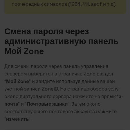
поочередных символов (1234, 111, asdf и т.д).
Смена пароля через
административную панель
Мой Zone
Для смены пароля через панель управления
сервером выберите на страничке Zone раздел
“
Mой Zone
” и зайдите используя данные вашей
учетной записи ZoneID. На странице обзора услуг
около виртуального сервера нажмите на ярлык “
э-
почта
” и “
Почтовые ящики
“. Затем около
соответствующего почтового аккаунта нажмите
“
изменить
“.