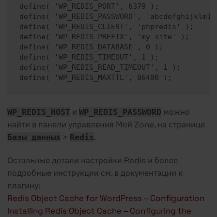
define( 'WP_REDIS_PORT', 6379 );

define( 'WP_REDIS_PASSWORD', 'abcdefghijklm123
define( 'WP_REDIS_CLIENT', 'phpredis' );

define( 'WP_REDIS_PREFIX', 'my-site' );

define( 'WP_REDIS_DATABASE', 0 );

define( 'WP_REDIS_TIMEOUT', 1 );

define( 'WP_REDIS_READ_TIMEOUT', 1 );

define( 'WP_REDIS_MAXTTL', 86400 );
и
можно
WP_REDIS_HOST
WP_REDIS_PASSWORD
найти в панели управления Мой Zone, на странице
>
.
Базы данных
Redis
Остальные детали настройки Redis и более
подробные инструкции см. в документации к
плагину:
Redis Object Cache for WordPress – Configuration
Installing Redis Object Cache – Configuring the