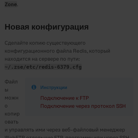
.
Zone
Новая конфигурация
Сделайте копию существующего
конфигурационного файла Redis, который
находится на сервере по пути:
~/.zse/etc/redis-6379.cfg
Файл
Инструкции
ы
можн
Подключение к FTP
о
Подключение через протокол SSH
копир
овать
и управлять ими через веб-файловый менеджер
WebFTP, отдельную FTP-программу или через SSH-