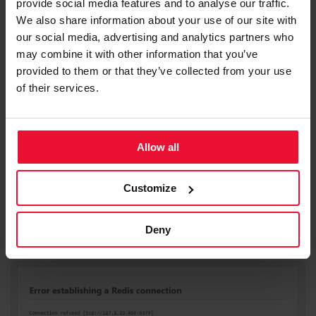
provide social media features and to analyse our traffic.
> FLUSHALL
We also share information about your use of our site with
our social media, advertising and analytics partners who
may combine it with other information that you’ve
Сообщение об ошибке
provided to them or that they’ve collected from your use
WordPress “Error establishing a
of their services.
Redis connection”
Если WordPress выдает сообщение об ошибке
Allow all
Error establishing a Redis connection, значит,
сервер Redis не запущен, или информация о
Customize
конфигурации Redis в файле конфигурации
WordPress wp-config.php отсутствует или
Deny
неверна.