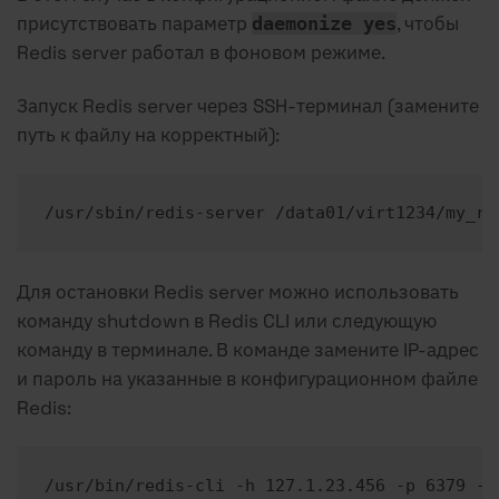
присутствовать параметр
, чтобы
daemonize yes
Redis server работал в фоновом режиме.
Запуск Redis server через SSH-терминал (замените
путь к файлу на корректный):
/usr/sbin/redis-server /data01/virt1234/my_re
Для остановки Redis server можно использовать
команду shutdown в Redis CLI или следующую
команду в терминале. В команде замените IP-адрес
и пароль на указанные в конфигурационном файле
Redis:
/usr/bin/redis-cli -h 127.1.23.456 -p 6379 -a