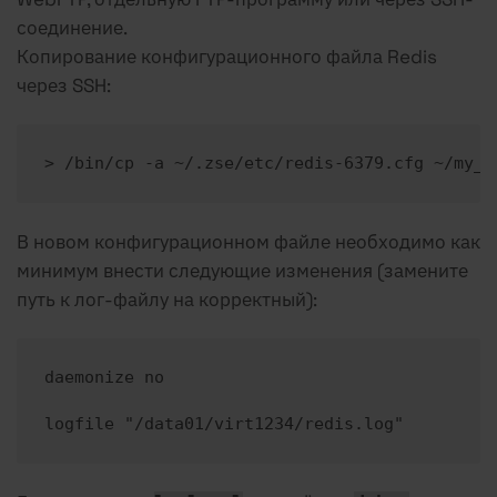
соединение.
Копирование конфигурационного файла Redis
через SSH:
> /bin/cp -a ~/.zse/etc/redis-6379.cfg ~/my_r
В новом конфигурационном файле необходимо как
минимум внести следующие изменения (замените
путь к лог-файлу на корректный):
daemonize no

logfile "/data01/virt1234/redis.log"