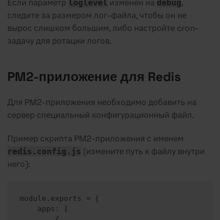
Если параметр
изменён на
,
loglevel
debug
следите за размером лог-файла, чтобы он не
вырос слишком большим, либо настройте cron-
задачу для ротации логов.
PM2-приложение для Redis
Для PM2-приложения необходимо добавить на
сервер специальный конфигурационный файл.
Пример скрипта PM2-приложения с именем
(измените путь к файлу внутри
redis.config.js
него):
module.exports = {

    apps: [

        {
