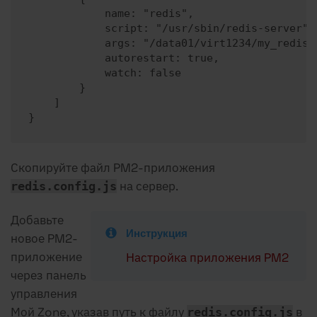
            name: "redis",

            script: "/usr/sbin/redis-server",

            args: "/data01/virt1234/my_redis.c
            autorestart: true,

            watch: false

        }

    ]

}
Скопируйте файл PM2-приложения
на сервер.
redis.config.js
Добавьте
Инструкция
новое PM2-
приложение
Настройка приложения PM2
через панель
управления
Мой Zone, указав путь к файлу
в
redis.config.js