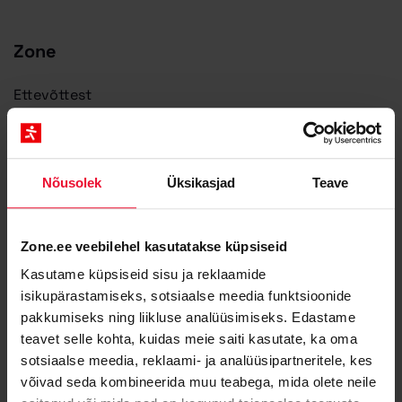
Zone
Ettevõttest
Miks valida Zone?
Blogi
Saa abi Zone partnerilt
Nõusolek
Üksikasjad
Teave
Zone Staatus
API dokumentatsioon
Zone.ee veebilehel kasutatakse küpsiseid
Kontakt ja rekvisiidid
Kasutame küpsiseid sisu ja reklaamide
Meediale ja partneritele
isikupärastamiseks, sotsiaalse meedia funktsioonide
Zone Media teenusetingimused
pakkumiseks ning liikluse analüüsimiseks. Edastame
Privaatsuspõhimõtted
teavet selle kohta, kuidas meie saiti kasutate, ka oma
sotsiaalse meedia, reklaami- ja analüüsipartneritele, kes
Küpsised
võivad seda kombineerida muu teabega, mida olete neile
Teenused