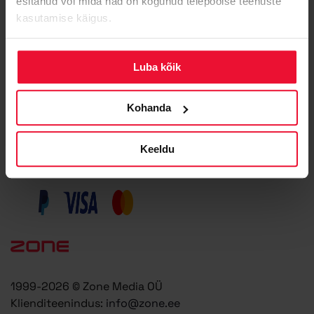
esitanud või mida nad on kogunud teiepoolse teenuste
kasutamise käigus.
Domeeni registreerimine
Veebimajutus
Luba kõik
Zone+ AI Assistent
Nutikas Pilveserver
Kohanda
Pilveserver VPS
Premium e-post
Keeldu
Veebilehe turvamonitor
1999-2026 © Zone Media OÜ
Klienditeenindus:
info@zone.ee