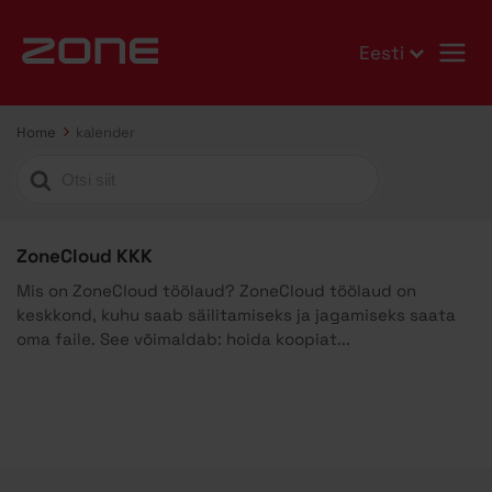
Eesti
Home
kalender
Search
For
ZoneCloud KKK
Mis on ZoneCloud töölaud? ZoneCloud töölaud on
keskkond, kuhu saab säilitamiseks ja jagamiseks saata
oma faile. See võimaldab: hoida koopiat...