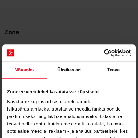
Zone
Ettevõttest
Miks valida Zone?
Blogi
Nõusolek
Üksikasjad
Teave
Saa abi Zone partnerilt
Zone Staatus
Zone.ee veebilehel kasutatakse küpsiseid
API dokumentatsioon
Kasutame küpsiseid sisu ja reklaamide
Kontakt ja rekvisiidid
isikupärastamiseks, sotsiaalse meedia funktsioonide
Meediale ja partneritele
pakkumiseks ning liikluse analüüsimiseks. Edastame
Zone Media teenusetingimused
teavet selle kohta, kuidas meie saiti kasutate, ka oma
Privaatsuspõhimõtted
sotsiaalse meedia, reklaami- ja analüüsipartneritele, kes