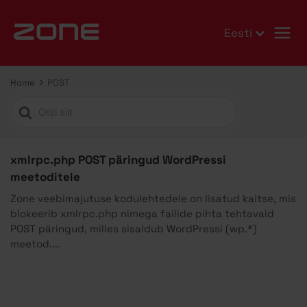
Eesti
Home
POST
Search
For
xmlrpc.php POST päringud WordPressi
meetoditele
Zone veebimajutuse kodulehtedele on lisatud kaitse, mis
blokeerib xmlrpc.php nimega failide pihta tehtavaid
POST päringud, milles sisaldub WordPressi (wp.*)
meetod....