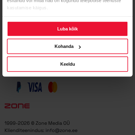
esitanud või mida nad on kogunud teiepoolse teenuste
kasutamise käigus.
Domeeni registreerimine
Veebimajutus
Luba kõik
Zone+ AI Assistent
Nutikas Pilveserver
Kohanda
Pilveserver VPS
Premium e-post
Keeldu
Veebilehe turvamonitor
1999-2026 © Zone Media OÜ
Klienditeenindus:
info@zone.ee