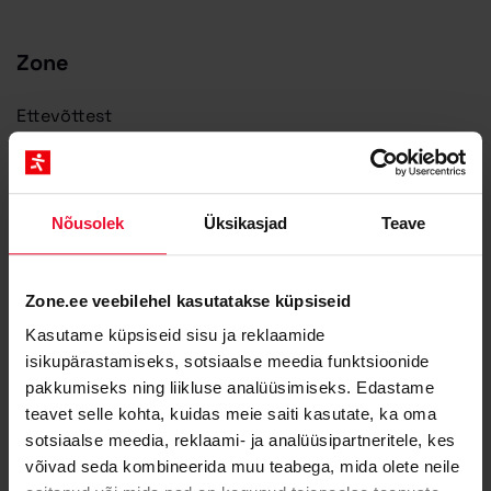
Zone
Ettevõttest
Miks valida Zone?
Blogi
Saa abi Zone partnerilt
Nõusolek
Üksikasjad
Teave
Zone Staatus
API dokumentatsioon
Zone.ee veebilehel kasutatakse küpsiseid
Kontakt ja rekvisiidid
Kasutame küpsiseid sisu ja reklaamide
Meediale ja partneritele
isikupärastamiseks, sotsiaalse meedia funktsioonide
Zone Media teenusetingimused
pakkumiseks ning liikluse analüüsimiseks. Edastame
Privaatsuspõhimõtted
teavet selle kohta, kuidas meie saiti kasutate, ka oma
sotsiaalse meedia, reklaami- ja analüüsipartneritele, kes
Küpsised
võivad seda kombineerida muu teabega, mida olete neile
Teenused