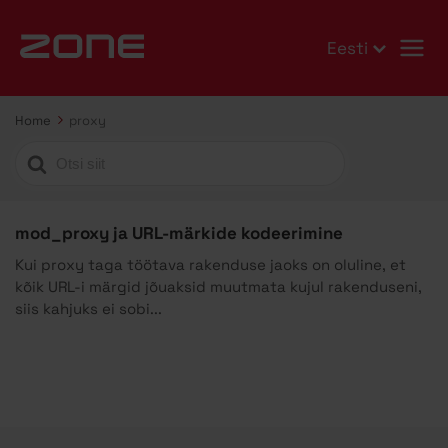
Eesti
Home
proxy
Search
For
mod_proxy ja URL-märkide kodeerimine
Kui proxy taga töötava rakenduse jaoks on oluline, et
kõik URL-i märgid jõuaksid muutmata kujul rakenduseni,
siis kahjuks ei sobi...