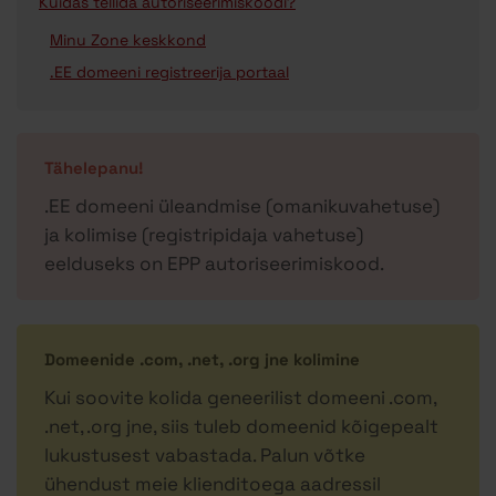
Kuidas tellida autoriseerimiskoodi?
Minu Zone keskkond
.EE domeeni registreerija portaal
Tähelepanu!
.EE domeeni üleandmise (omanikuvahetuse)
ja kolimise (registripidaja vahetuse)
eelduseks on EPP autoriseerimiskood.
Domeenide .com, .net, .org jne kolimine
Kui soovite kolida geneerilist domeeni .com,
.net, .org jne, siis tuleb domeenid kõigepealt
lukustusest vabastada. Palun võtke
ühendust meie klienditoega aadressil