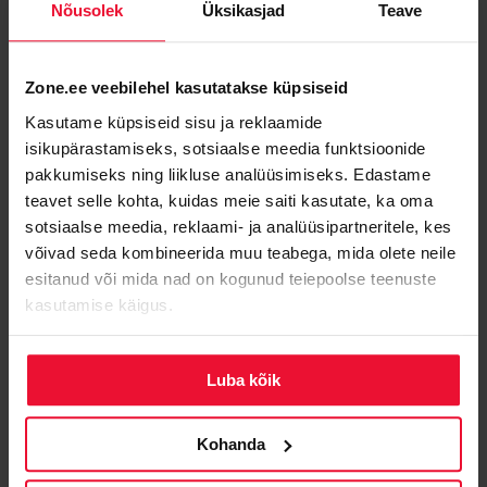
Nõusolek
Üksikasjad
Teave
Autoriseerimiskood saadetakse 10-15 minuti
jooksul
domeeni omaniku
kontakt e-posti
Zone.ee veebilehel kasutatakse küpsiseid
aadressile.
Kasutame küpsiseid sisu ja reklaamide
isikupärastamiseks, sotsiaalse meedia funktsioonide
pakkumiseks ning liikluse analüüsimiseks. Edastame
teavet selle kohta, kuidas meie saiti kasutate, ka oma
sotsiaalse meedia, reklaami- ja analüüsipartneritele, kes
võivad seda kombineerida muu teabega, mida olete neile
esitanud või mida nad on kogunud teiepoolse teenuste
kasutamise käigus.
Luba kõik
.EE domeeni registreerija portaal
Kohanda