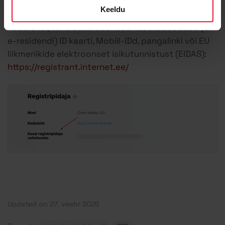
Autoriseerimiskoodi saate tellida ka läbi
Keeldu
registreerija portaali .EE domeeni keskregistri
kodulehel, kuhu saab siseneda kasutades Eesti (sh
e-residendi) ID kaarti, Mobiil-IDd, pangalinki või EU
liikmeriikide elektroonset isikutunnistust (EIDAS):
https://registrant.internet.ee/
Updated on 27. veebr 2026