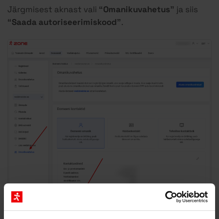
Järgmisest aknast vali
“Omanikuvahetus”
ja siis
“Saada autoriseerimiskood”
.