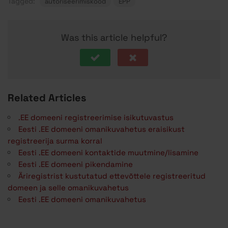
Tagged:
autoriseerimiskood
EPP
Was this article helpful?
Related Articles
.EE domeeni registreerimise isikutuvastus
Eesti .EE domeeni omanikuvahetus eraisikust
registreerija surma korral
Eesti .EE domeeni kontaktide muutmine/lisamine
Eesti .EE domeeni pikendamine
Äriregistrist kustutatud ettevõttele registreeritud
domeen ja selle omanikuvahetus
Eesti .EE domeeni omanikuvahetus