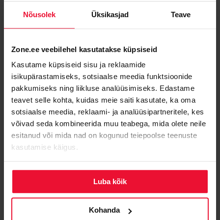
Erisümbolid
(nt
,
jne):
ei ole lubatud
&
#
Nõusolek
Üksikasjad
Teave
Rahvusvahelised domeeninimed (IDN)
:
toetatud
Zone.ee veebilehel kasutatakse küpsiseid
Kasutame küpsiseid sisu ja reklaamide
Registreerimise kestus
isikupärastamiseks, sotsiaalse meedia funktsioonide
pakkumiseks ning liikluse analüüsimiseks. Edastame
Domeene saab registreerida
1 kuni 10 aastaks
.
teavet selle kohta, kuidas meie saiti kasutate, ka oma
sotsiaalse meedia, reklaami- ja analüüsipartneritele, kes
võivad seda kombineerida muu teabega, mida olete neile
Updated on 16. okt 2025
esitanud või mida nad on kogunud teiepoolse teenuste
kasutamise käigus.
Was this article helpful?
Luba kõik
Kohanda