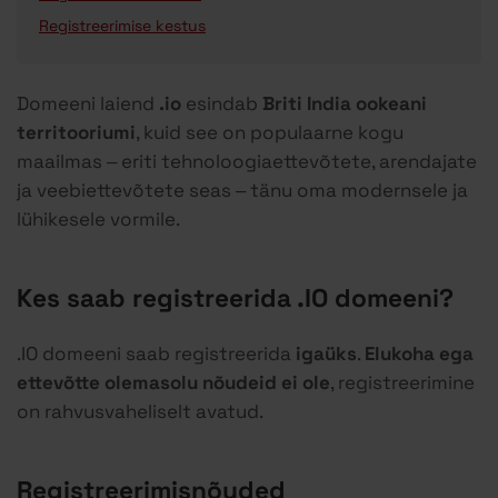
Registreerimise kestus
Domeeni laiend
.io
esindab
Briti India ookeani
territooriumi
, kuid see on populaarne kogu
maailmas – eriti tehnoloogiaettevõtete, arendajate
ja veebiettevõtete seas – tänu oma modernsele ja
lühikesele vormile.
Kes saab registreerida .IO domeeni?
.IO domeeni saab registreerida
igaüks
.
Elukoha ega
ettevõtte olemasolu nõudeid ei ole
, registreerimine
on rahvusvaheliselt avatud.
Registreerimisnõuded