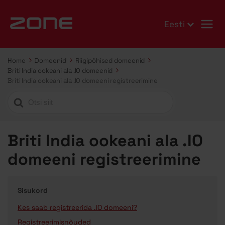
Eesti
Home
Domeenid
Riigipõhised domeenid
Briti India ookeani ala .IO domeenid
Briti India ookeani ala .IO domeeni registreerimine
Search
For
Briti India ookeani ala .IO
domeeni registreerimine
Sisukord
Kes saab registreerida .IO domeeni?
Registreerimisnõuded