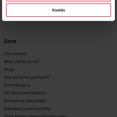
Keeldu
Zone
Ettevõttest
Miks valida Zone?
Blogi
Saa abi Zone partnerilt
Zone Staatus
API dokumentatsioon
Kontakt ja rekvisiidid
Meediale ja partneritele
Zone Media teenusetingimused