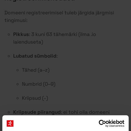
Domeeni registreerimisel tuleb järgida järgmisi
tingimusi:
Pikkus
: 3 kuni 63 tähemärki (ilma .io
laienduseta)
Lubatud sümbolid
:
Tähed (a–z)
Numbrid (0–9)
Kriipsud (-)
Kriipsude piirangud
: ei tohi olla domeeni
alguses ega lõpus