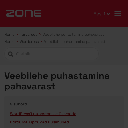
Eesti
Home
Turvalisus
Veebilehe puhastamine pahavarast
Home
Wordpress
Veebilehe puhastamine pahavarast
Search
For
Veebilehe puhastamine
pahavarast
Sisukord
WordPress'i puhastamise ülevaade
Korduma Kippuvad Küsimused