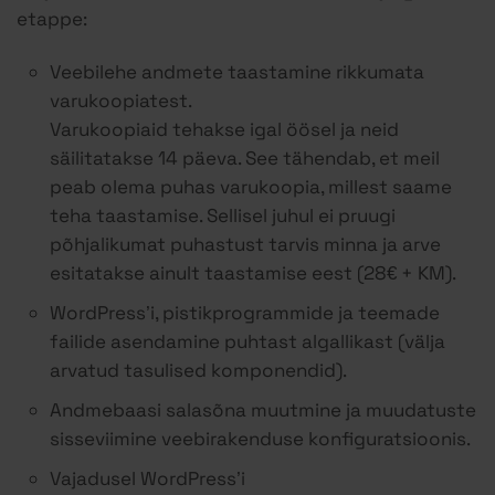
etappe:
Veebilehe andmete taastamine rikkumata
varukoopiatest.
Varukoopiaid tehakse igal öösel ja neid
säilitatakse 14 päeva. See tähendab, et meil
peab olema puhas varukoopia, millest saame
teha taastamise. Sellisel juhul ei pruugi
põhjalikumat puhastust tarvis minna ja arve
esitatakse ainult taastamise eest (28€ + KM).
WordPress’i, pistikprogrammide ja teemade
failide asendamine puhtast algallikast (välja
arvatud tasulised komponendid).
Andmebaasi salasõna muutmine ja muudatuste
sisseviimine veebirakenduse konfiguratsioonis.
Vajadusel WordPress’i