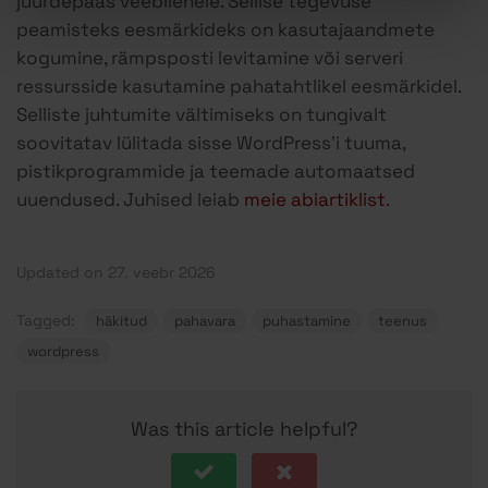
juurdepääs veebilehele. Sellise tegevuse
peamisteks eesmärkideks on kasutajaandmete
kogumine, rämpsposti levitamine või serveri
ressursside kasutamine pahatahtlikel eesmärkidel.
Selliste juhtumite vältimiseks on tungivalt
soovitatav lülitada sisse WordPress’i tuuma,
pistikprogrammide ja teemade automaatsed
uuendused. Juhised leiab
meie abiartiklist
.
Updated on 27. veebr 2026
Tagged:
häkitud
pahavara
puhastamine
teenus
wordpress
Was this article helpful?