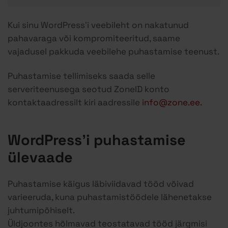
Kui sinu WordPress’i veebileht on nakatunud
pahavaraga või kompromiteeritud, saame
vajadusel pakkuda veebilehe puhastamise teenust.
Puhastamise tellimiseks saada selle
serveriteenusega seotud ZoneID konto
kontaktaadressilt kiri aadressile
info@zone.ee.
WordPress’i puhastamise
ülevaade
Puhastamise käigus läbiviidavad tööd võivad
varieeruda, kuna puhastamistöödele lähenetakse
juhtumipõhiselt.
Üldjoontes hõlmavad teostatavad tööd järgmisi