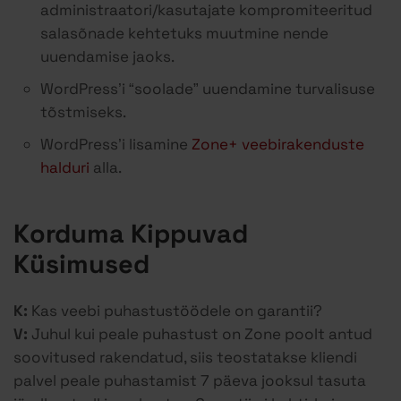
administraatori/kasutajate kompromiteeritud
salasõnade kehtetuks muutmine nende
uuendamise jaoks.
WordPress’i “soolade” uuendamine turvalisuse
tõstmiseks.
WordPress’i lisamine
Zone+ veebirakenduste
halduri
alla.
Korduma Kippuvad
Küsimused
K:
Kas veebi puhastustöödele on garantii?
V:
Juhul kui peale puhastust on Zone poolt antud
soovitused rakendatud, siis teostatakse kliendi
palvel peale puhastamist 7 päeva jooksul tasuta