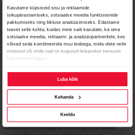
riigipühade ajal puhastusteenust ei osutata.
Kasutame küpsiseid sisu ja reklaamide
isikupärastamiseks, sotsiaalse meedia funktsioonide
K:
Kas puhastusteenust saab tellida ka teistele
pakkumiseks ning liikluse analüüsimiseks. Edastame
sisuhaldustarkvaradele peale WordPress’i?
teavet selle kohta, kuidas meie saiti kasutate, ka oma
V:
Puhastustöödele lähenetakse juhtumipõhiselt.
sotsiaalse meedia, reklaami- ja analüüsipartneritele, kes
Zone pakub puhastusteenust teistele
võivad seda kombineerida muu teabega, mida olete neile
sisuhaldustarkvaradele, kui see on võimalik. Täpse
esitanud või mida nad on kogunud teiepoolse teenuste
hinnangu saab, kui saata meile päring aadressile
kasutamise käigus.
info@zone.ee
.
Luba kõik
K:
Miks ja kuidas mu WordPress ära häkiti?
V:
Enamasti kasutatakse turvaauke ära WordPressi
tuumas, pluginates ja teemades. Kui neid
Kohanda
komponente ei uuendata regulaarselt, muutuvad
need haavatavaks. Lisaks turvaaukudele
Keeldu
võimaldavad lihtsad ja kergesti äraarvatavad
salasõnad kurjategijatel sisse logida ja saada