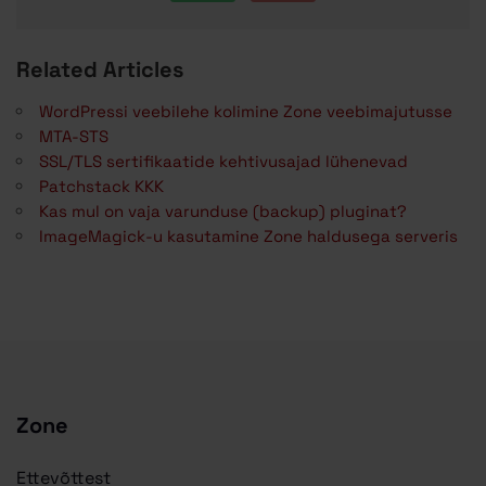
Related Articles
WordPressi veebilehe kolimine Zone veebimajutusse
MTA-STS
SSL/TLS sertifikaatide kehtivusajad lühenevad
Patchstack KKK
Kas mul on vaja varunduse (backup) pluginat?
ImageMagick-u kasutamine Zone haldusega serveris
Zone
Ettevõttest