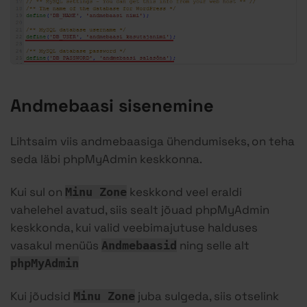
Andmebaasi sisenemine
Lihtsaim viis andmebaasiga ühendumiseks, on teha
seda läbi phpMyAdmin keskkonna.
Kui sul on
keskkond veel eraldi
Minu Zone
vahelehel avatud, siis sealt jõuad phpMyAdmin
keskkonda, kui valid veebimajutuse halduses
vasakul menüüs
ning selle alt
Andmebaasid
phpMyAdmin
Kui jõudsid
juba sulgeda, siis otselink
Minu Zone