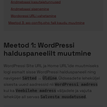
Andmebaasi kasutajatunnused
Andmebaasi sisenemine
Wordpressi URLi vahetamine
Meetod 3: wp-config.php faili kaudu muutmine
Meetod 1: WordPressi
halduspaneelilt muutmine
WordPressi Site URL ja Home URL’ide muutmiseks
logi esmalt sisse WordPressi halduspaneeli ning
navigeeri
→
. Üldseadete leheküljel
Sätted
Üldine
sisesta uued aadressid nii
WordPressi aadress
kui ka
väljadele ja vajuta
Veebilehe aadress
lehekülje all servas
.
Salvesta muudatused