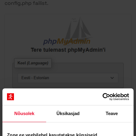
config.php failist.
Nõusolek
Üksikasjad
Teave
Zone.ee veebilehel kasutatakse küpsiseid