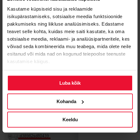
Kasutame küpsiseid sisu ja reklaamide
isikupärastamiseks, sotsiaalse meedia funktsioonide
pakkumiseks ning liikluse analüüsimiseks. Edastame
teavet selle kohta, kuidas meie saiti kasutate, ka oma
sotsiaalse meedia, reklaami- ja analüüsipartneritele, kes
võivad seda kombineerida muu teabega, mida olete neile
esitanud või mida nad on kogunud teiepoolse teenuste
WordPressi URLi vahetamine
kasutamise käigus.
phpMyAdmini keskkonnas vajuta vasakus blokis
andmebaasi nimele, seejärel vali avanenud valikus
Luba kõik
(wp asemel võib tabelitel olla ka
wp_options
teistsugune prefiks)
Kohanda
Keeldu