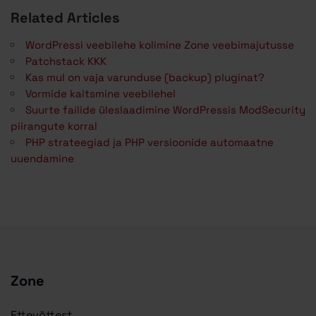
Related Articles
WordPressi veebilehe kolimine Zone veebimajutusse
Patchstack KKK
Kas mul on vaja varunduse (backup) pluginat?
Vormide kaitsmine veebilehel
Suurte failide üleslaadimine WordPressis ModSecurity
piirangute korral
PHP strateegiad ja PHP versioonide automaatne
uuendamine
Zone
Ettevõttest