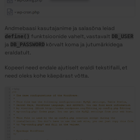
Andmebaasi kasutajanime ja salasõna leiad
funktsioonide vahelt, vastavalt
define()
DB_USER
ja
kõrvalt koma ja jutumärkidega
DB_PASSWORD
eraldatult.
Kopeeri need endale ajutiselt eraldi tekstifaili, et
need oleks kohe käepärast võtta.