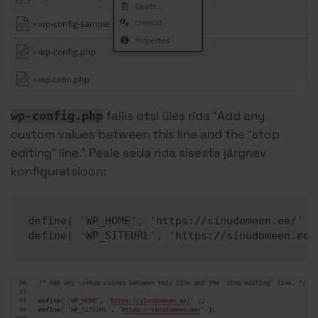
failis otsi üles rida “Add any
wp-config.php
custom values between this line and the “stop
editing” line.” Peale seda rida sisesta järgnev
konfiguratsioon:
define( 'WP_HOME', 'https://sinudomeen.ee/' );
define( 'WP_SITEURL', 'https://sinudomeen.ee/