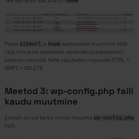
Tee sama ka real, kus on
.
home
Peale
ja
aadresside muutmist võib
siteurl
home
vaja minna ka veebilehe vahemälu puhastamist,
seda on võimalik teha vajutades nuppudel CTRL +
SHIFT + DELETE.
Meetod 3: wp-config.php faili
kaudu muutmine
Esmalt on sul tarvis minna muutma
wp-config.php
faili.