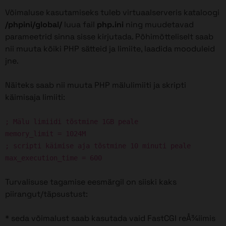
Võimaluse kasutamiseks tuleb virtuaalserveris kataloogi
/phpini/global/
luua fail
php.ini
ning muudetavad
parameetrid sinna sisse kirjutada. Põhimõtteliselt saab
nii muuta kõiki PHP sätteid ja limiite, laadida mooduleid
jne.
Näiteks saab nii muuta PHP mälulimiiti ja skripti
käimisaja limiiti:
; Mälu limiidi tõstmine 1GB peale
memory_limit = 1024M
; scripti käimise aja tõstmine 10 minuti peale
max_execution_time = 600
Turvalisuse tagamise eesmärgil on siiski kaks
piirangut/täpsustust:
* seda võimalust saab kasutada vaid FastCGI reÅ¾iimis