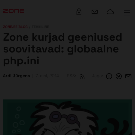
su juurde
ZONE.EE BLOG
TEHNILINE
Zone kurjad geeniused
soovitavad: globaalne
php.ini
Ardi Jürgens
7. mai, 2014
RSS:
Jaga: