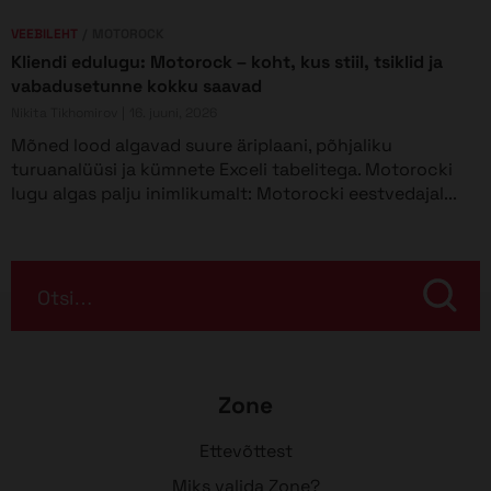
VEEBILEHT
MOTOROCK
Kliendi edulugu: Motorock – koht, kus stiil, tsiklid ja
vabadusetunne kokku saavad
Nikita Tikhomirov
16. juuni, 2026
Mõned lood algavad suure äriplaani, põhjaliku
turuanalüüsi ja kümnete Exceli tabelitega. Motorocki
lugu algas palju inimlikumalt: Motorocki eestvedajal...
Otsi…
Zone
Ettevõttest
Miks valida Zone?