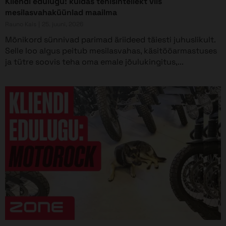
Kliendi edulugu: kuidas tehisintellekt viis
mesilasvahaküünlad maailma
Rauno Kais
25. juuni, 2026
Mõnikord sünnivad parimad äriideed täiesti juhuslikult.
Selle loo algus peitub mesilasvahas, käsitööarmastuses
ja tütre soovis teha oma emale jõulukingitus,...