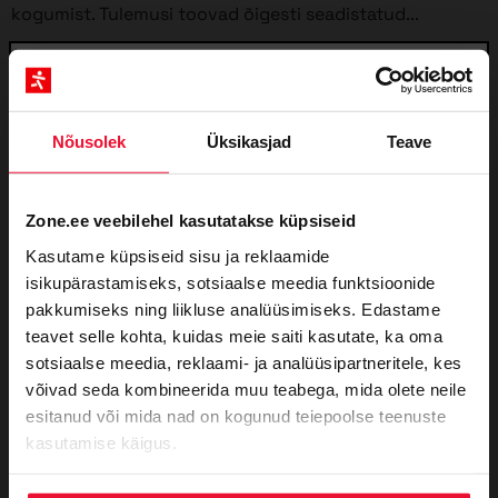
kogumist. Tulemusi toovad õigesti seadistatud...
Telli valdkonda puudutavad uudised ja
Nõusolek
Üksikasjad
Teave
ekspertartiklid oma postkasti. Liitu uudiskirjaga ja
saa osa põnevatest allahindlustest!
Zone.ee veebilehel kasutatakse küpsiseid
E-post
Kasutame küpsiseid sisu ja reklaamide
isikupärastamiseks, sotsiaalse meedia funktsioonide
pakkumiseks ning liikluse analüüsimiseks. Edastame
Anna meile palun teada, millised teemad sind
teavet selle kohta, kuidas meie saiti kasutate, ka oma
huvitavad. Uudiskiri ei välista teisi teemasid,
sotsiaalse meedia, reklaami- ja analüüsipartneritele, kes
kuid aja jooksul õpime sulle veelgi paremat ja
võivad seda kombineerida muu teabega, mida olete neile
täpsemat sisu saatma.
TURVALISUS
WORDPRESS
esitanud või mida nad on kogunud teiepoolse teenuste
Partner soovitab: turvapluginast üksi ei piisa
Domeenidest
kasutamise käigus.
Andrei Rõzhikov | Bearmor
29. juuni, 2026
Serveriteenustest