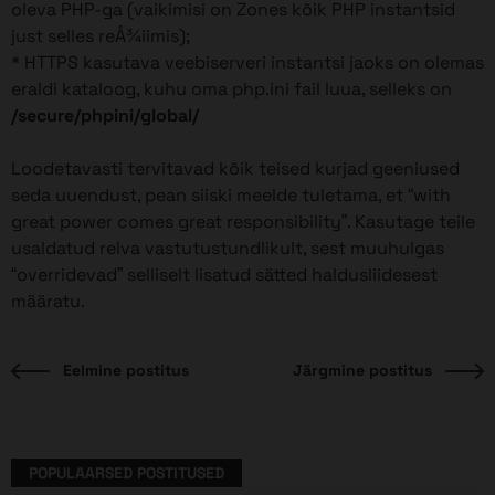
oleva PHP-ga (vaikimisi on Zones kõik PHP instantsid
just selles reÅ¾iimis);
* HTTPS kasutava veebiserveri instantsi jaoks on olemas
eraldi kataloog, kuhu oma php.ini fail luua, selleks on
/secure/phpini/global/
Loodetavasti tervitavad kõik teised kurjad geeniused
seda uuendust, pean siiski meelde tuletama, et “with
great power comes great responsibility”. Kasutage teile
usaldatud relva vastutustundlikult, sest muuhulgas
“overridevad” selliselt lisatud sätted haldusliidesest
määratu.
Eelmine
J
Eelmine postitus
Järgmine postitus
Navigeerimine
postitus:
p
POPULAARSED POSTITUSED