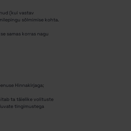
unud (kui vastav
nilepingu sõlmimise kohta.
akse samas korras nagu
eenuse Hinnakirjaga;
tab ta täielike volituste
duvate tingimustega