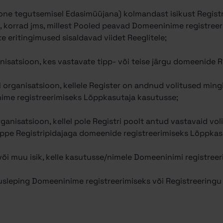
a (Zone tegutsemisel Edasimüüjana) kolmandast isikust Regist
, korrad jms, millest Pooled peavad Domeeninime registreer
eritingimused sisaldavad viidet Reeglitele;
rganisatsioon, kes vastavate tipp- või teise järgu domeenide 
 või organisatsioon, kellele Register on andnud volitused ming
me registreerimiseks Lõppkasutaja kasutusse;
organisatsioon, kellel pole Registri poolt antud vastavaid vol
pe Registripidajaga domeenide registreerimiseks Lõppkas
 või muu isik, kelle kasutusse/nimele Domeeninimi registreer
usleping Domeeninime registreerimiseks või Registreeringu 