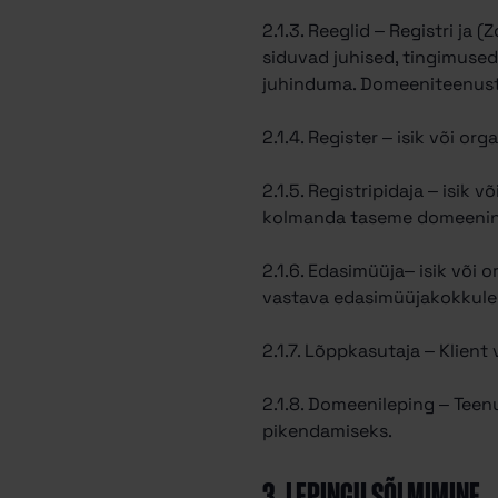
2.1.3. Reeglid – Registri j
siduvad juhised, tingimused
juhinduma. Domeeniteenuste 
2.1.4. Register – isik või o
2.1.5. Registripidaja – isik
kolmanda taseme domeenini
2.1.6. Edasimüüja– isik või 
vastava edasimüüjakokkulep
2.1.7. Lõppkasutaja – Klient
2.1.8. Domeenileping – Teen
pikendamiseks.
3. LEPINGU SÕLMIMINE