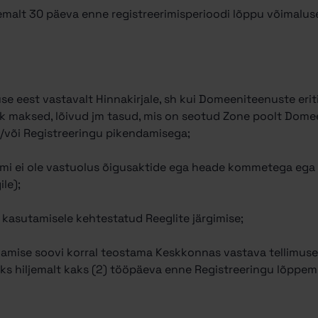
hemalt 30 päeva enne registreerimisperioodi lõppu võimalus
e eest vastavalt Hinnakirjale, sh kui Domeeniteenuste eri
kõik maksed, lõivud jm tasud, mis on seotud Zone poolt Do
a/või Registreeringu pikendamisega;
imi ei ole vastuolus õigusaktide ega heade kommetega ega 
le);
kasutamisele kehtestatud Reeglite järgimise;
ndamise soovi korral teostama Keskkonnas vastava tellimus
ks hiljemalt kaks (2) tööpäeva enne Registreeringu lõppemi