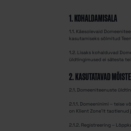
1. KOHALDAMISALA
1.1. Käesolevaid Domeenite
kasutamiseks sõlmitud Teen
1.2. Lisaks kohalduvad Dom
üldtingimused ei sätesta teis
2. KASUTATAVAD MÕIST
2.1. Domeeniteenuste üldti
2.1.1. Domeeninimi – teise 
on Klient Zone’lt taotlenud
2.1.2. Registreering – Lõpp