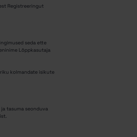
est Registreeringut
tingimused seda ette
meeninime Lõppkasutaja
riku kolmandate isikute
e ja tasuma seonduva
st.