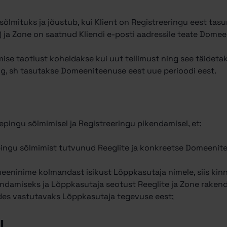
sõlmituks ja jõustub, kui Klient on Registreeringu eest tas
ja Zone on saatnud Kliendi e-posti aadressile teate Domee
ise taotlust koheldakse kui uut tellimust ning see täidet
g, sh tasutakse Domeeniteenuse eest uue perioodi eest.
epingu sõlmimisel ja Registreeringu pikendamisel, et:
epingu sõlmimist tutvunud Reeglite ja konkreetse Domeenit
omeeninime kolmandast isikust Lõppkasutaja nimele, siis kinni
ndamiseks ja Lõppkasutaja seotust Reeglite ja Zone raken
des vastutavaks Lõppkasutaja tegevuse eest;
U