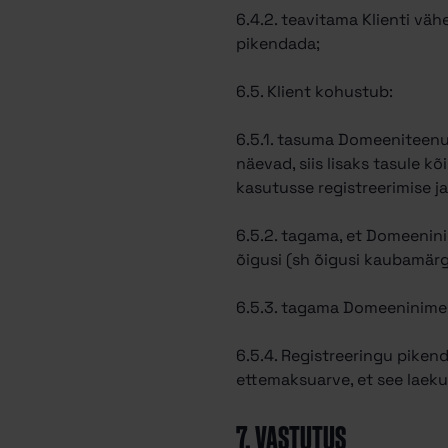
6.4.2. teavitama Klienti vä
pikendada;
6.5. Klient kohustub:
6.5.1. tasuma Domeeniteenus
näevad, siis lisaks tasule 
kasutusse registreerimise j
6.5.2. tagama, et Domeenin
õigusi (sh õigusi kaubamärgi
6.5.3. tagama Domeeninime 
6.5.4. Registreeringu pike
ettemaksuarve, et see laeku
7. VASTUTUS