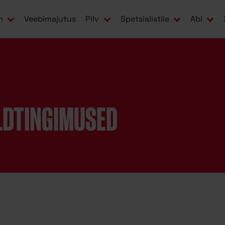
n
Veebimajutus
Pilv
Spetsialistile
Abi
LDTINGIMUSED