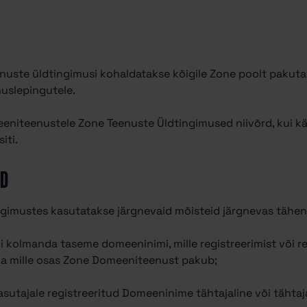
enuste üldtingimusi kohaldatakse kõigile Zone poolt paku
uslepingutele.
eeniteenustele Zone Teenuste Üldtingimused niivõrd, kui
iti.
ED
ngimustes kasutatakse järgnevaid mõisteid järgnevas tähe
või kolmanda taseme domeeninimi, mille registreerimist või 
 ja mille osas Zone Domeeniteenust pakub;
kasutajale registreeritud Domeeninime tähtajaline või tähta