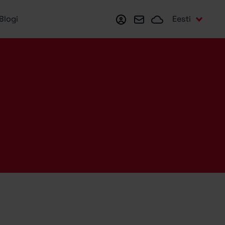
Minu Zone
Webmail
Zonecloud
Eesti
Blogi