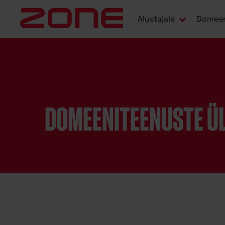
Alustajale
Domee
DOMEENITEENUSTE Ü