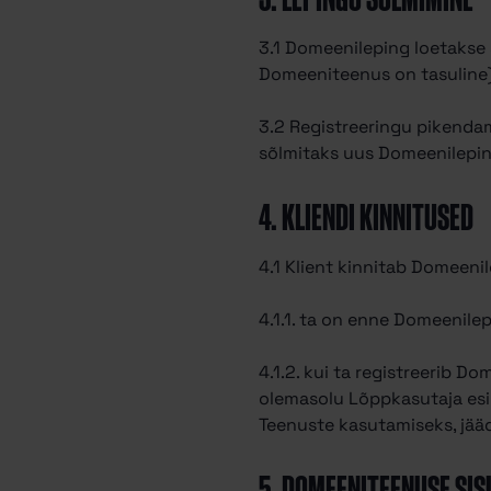
3.1 Domeenileping loetakse 
Domeeniteenus on tasuline) 
3.2 Registreeringu pikendam
sõlmitaks uus Domeenilepin
4. KLIENDI KINNITUSED
4.1 Klient kinnitab Domeenil
4.1.1. ta on enne Domeenil
4.1.2. kui ta registreerib D
olemasolu Lõppkasutaja esi
Teenuste kasutamiseks, jää
5. DOMEENITEENUSE SIS