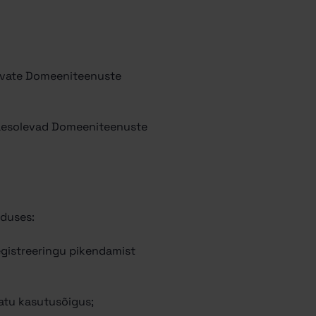
tavate Domeeniteenuste
 käesolevad Domeeniteenuste
nduses:
registreeringu pikendamist
jatu kasutusõigus;