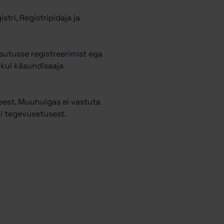
stri, Registripidaja ja
utusse registreerimist ega
 kui käsundisaaja
eest. Muuhulgas ei vastuta
i tegevusetusest.