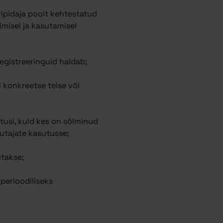
ripidaja poolt kehtestatud
imisel ja kasutamisel
Registreeringuid haldab;
i konkreetse teise või
itusi, kuid kes on sõlminud
utajate kasutusse;
itakse;
perioodiliseks