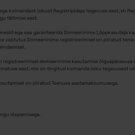
 ega kolmandast isikust Registripidaja tegevuse eest, sh Regi
gu täitmise eest.
nimesid ega saa garanteerida Domeeninime Lõppkasutaja kas
ne vastutus Domeeninime registreerimisel on piiratud tema
sindamisel.
ni registreerimisel domeeninime kasutamise õiguspärasuse 
matuse eest, mis on tingitud kolmanda isiku tegevusest võ
 osutamisel on piiratud Teenuse aastamaksumusega.
ringu lõppemisega.