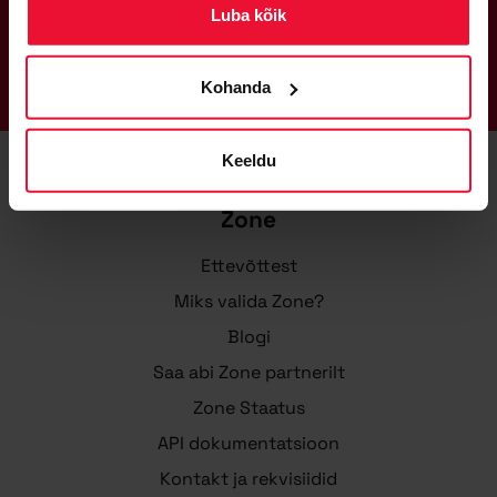
Domeeni kolimine
Luba kõik
.fi
16.67€/aasta
.eu
6.00€/aasta
.com
12.46€/aasta
.net
16.76€/aasta
Kohanda
Keeldu
Zone
Ettevõttest
Miks valida Zone?
Blogi
Saa abi Zone partnerilt
Zone Staatus
API dokumentatsioon
Kontakt ja rekvisiidid