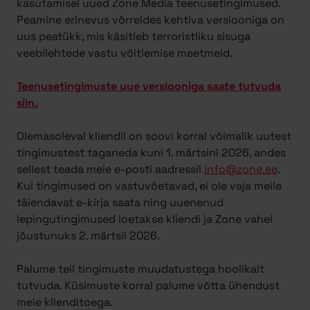
kasutamisel uued Zone Media teenusetingimused.
Peamine erinevus võrreldes kehtiva versiooniga on
uus peatükk, mis käsitleb terroristliku sisuga
veebilehtede vastu võitlemise meetmeid.
Teenusetingimuste uue versiooniga saate tutvuda
siin.
Olemasoleval kliendil on soovi korral võimalik uutest
tingimustest taganeda kuni 1. märtsini 2026, andes
sellest teada meie e-posti aadressil
info@zone.ee
.
Kui tingimused on vastuvõetavad, ei ole vaja meile
täiendavat e-kirja saata ning uuenenud
lepingutingimused loetakse kliendi ja Zone vahel
jõustunuks 2. märtsil 2026.
Palume teil tingimuste muudatustega hoolikalt
tutvuda. Küsimuste korral palume võtta ühendust
meie klienditoega.