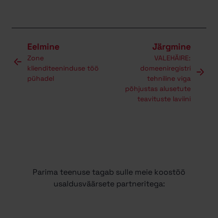
Eelmine
Järgmine
Zone
VALEHÄIRE:
klienditeeninduse töö
domeeniregistri
pühadel
tehniline viga
põhjustas alusetute
teavituste laviini
Parima teenuse tagab sulle meie koostöö
usaldusväärsete partneritega: