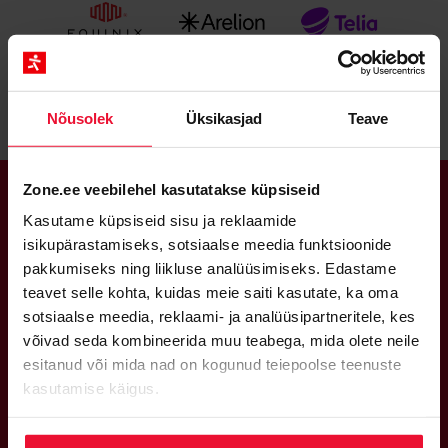
Nõusolek
Üksikasjad
Teave
Zone.ee veebilehel kasutatakse küpsiseid
KIIRE JA MUGAV DOMEENI
Kasutame küpsiseid sisu ja reklaamide
isikupärastamiseks, sotsiaalse meedia funktsioonide
REGISTREERIMINE
pakkumiseks ning liikluse analüüsimiseks. Edastame
teavet selle kohta, kuidas meie saiti kasutate, ka oma
sotsiaalse meedia, reklaami- ja analüüsipartneritele, kes
.ee
võivad seda kombineerida muu teabega, mida olete neile
esitanud või mida nad on kogunud teiepoolse teenuste
kasutamise käigus.
Vaata saadavust