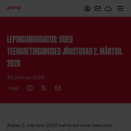
Minu Zone
Webmail
Zoneclo
LEPINGUMUUDATUS: UUED
TEENUSETINGIMUSED JÕUSTUVAD 2. MÄRTSIL
2026
30. jaanuar 2026
Jaga:
Alates 2. märtsist 2026 kehtivad meie teenuste