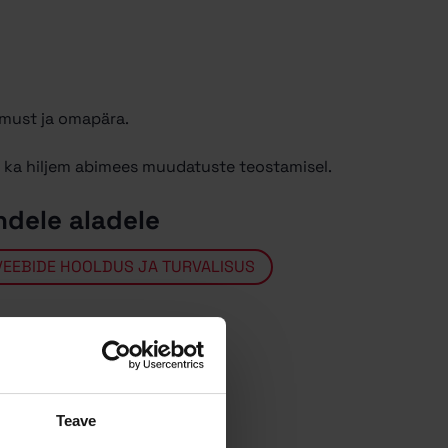
omust ja omapära.
 ka hiljem abimees muudatuste teostamisel.
ndele aladele
VEEBIDE HOOLDUS JA TURVALISUS
Teave