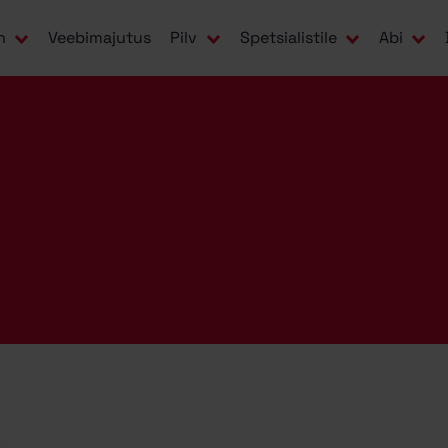
n
Veebimajutus
Pilv
Spetsialistile
Abi