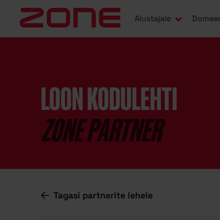
Alustajale
Domee
LOON KODULEHTI
ZONE PARTNER
Tagasi partnerite lehele