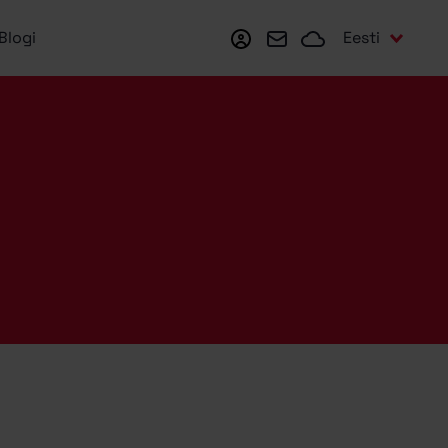
Minu Zone
Webmail
Zonecloud
Eesti
Blogi