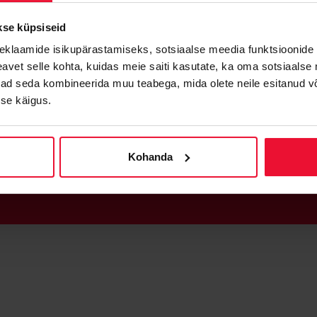
kse küpsiseid
eklaamide isikupärastamiseks, sotsiaalse meedia funktsioonide 
vet selle kohta, kuidas meie saiti kasutate, ka oma sotsiaalse 
KASVAME KOOS
PARTNERITENA
ivad seda kombineerida muu teabega, mida olete neile esitanud 
se käigus.
Saa partneriks
Kohanda