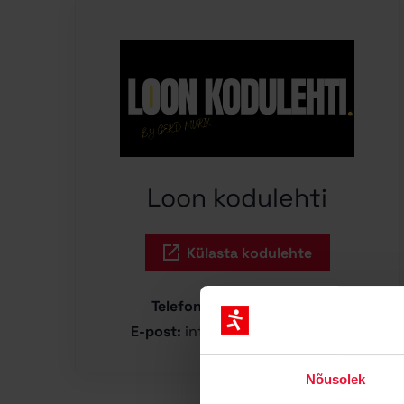
Loon kodulehti
Külasta kodulehte
Telefon:
+372 5345 7350
E-post:
info@loonkodulehti.ee
Nõusolek