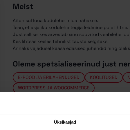
Meist
Aitan sul luua kodulehe, mida nähakse.
Tean, et asjaliku kodulehe tegija leidmine pole lihtne.
Just sellise, kes arvestab sinu soovitud veebilehe lo
Kes lihtsas keeles tehnilist tausta selgitaks.
Annaks vajadusel kaasa edasised juhendid ning oleks
Oleme spetsialiseerinud just ne
E-POOD JA ERILAHENDUSED
KOOLITUSED
WORDPRESS JA WOOCOMMERCE
Üksikasjad