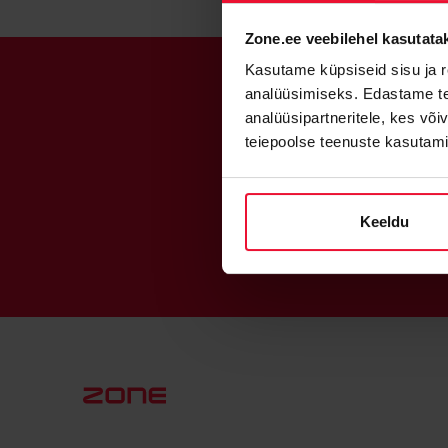
Zone.ee veebilehel kasutata
Kasutame küpsiseid sisu ja r
analüüsimiseks. Edastame tea
analüüsipartneritele, kes võ
teiepoolse teenuste kasutami
Keeldu