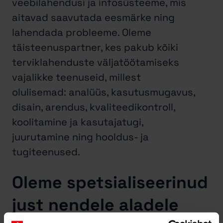
veebilahendusi ja infosüsteeme, mis
aitavad saavutada eesmärke ning
lahendada probleeme. Oleme
täisteenuspartner, kes pakub kõiki
terviklahenduste väljatöötamiseks
vajalikke teenuseid, millest
olulisemad: analüüs, kasutusmugavus,
disain, arendus, kvaliteedikontroll,
koolitamine ja kasutajatugi,
juurutamine ning hooldus- ja
tugiteenused.
Oleme spetsialiseerinud
just nendele aladele