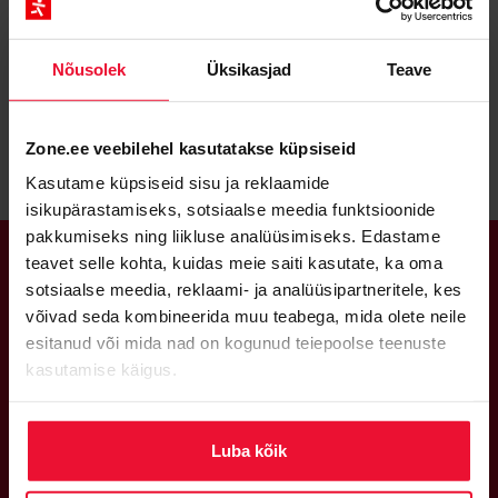
DISAIN
DRUPAL
E-POOD JA ERILAHENDUSED
PHP
Nõusolek
Üksikasjad
Teave
VEEBIDE HOOLDUS JA TURVALISUS
WORDPRESS JA WOOCOMMERCE
Zone.ee veebilehel kasutatakse küpsiseid
Kasutame küpsiseid sisu ja reklaamide
isikupärastamiseks, sotsiaalse meedia funktsioonide
pakkumiseks ning liikluse analüüsimiseks. Edastame
teavet selle kohta, kuidas meie saiti kasutate, ka oma
sotsiaalse meedia, reklaami- ja analüüsipartneritele, kes
KASVAME KOOS
PARTNERITENA
võivad seda kombineerida muu teabega, mida olete neile
esitanud või mida nad on kogunud teiepoolse teenuste
kasutamise käigus.
Saa partneriks
Luba kõik