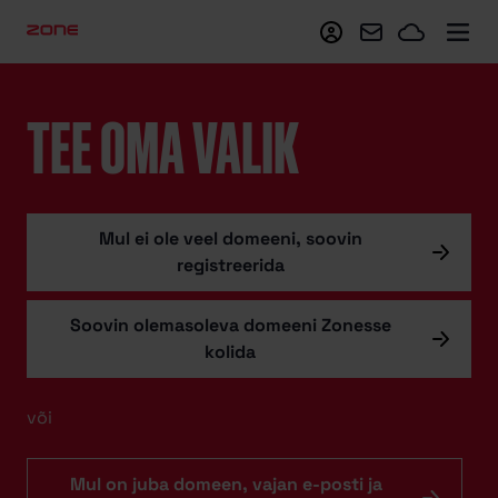
Minu Zone
Webmail
Zoneclo
TEE OMA VALIK
Mul ei ole veel domeeni, soovin
registreerida
Soovin olemasoleva domeeni Zonesse
kolida
või
Mul on juba domeen, vajan e-posti ja