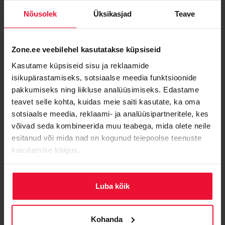
Zone
Nõusolek
Üksikasjad
Teave
Ettevõttest
Miks valida Zone?
Zone.ee veebilehel kasutatakse küpsiseid
Blogi
Kasutame küpsiseid sisu ja reklaamide
Saa abi Zone partnerilt
isikupärastamiseks, sotsiaalse meedia funktsioonide
pakkumiseks ning liikluse analüüsimiseks. Edastame
Zone Staatus
teavet selle kohta, kuidas meie saiti kasutate, ka oma
API dokumentatsioon
sotsiaalse meedia, reklaami- ja analüüsipartneritele, kes
Kontakt ja rekvisiidid
võivad seda kombineerida muu teabega, mida olete neile
esitanud või mida nad on kogunud teiepoolse teenuste
Meediale ja partneritele
kasutamise käigus.
Zone Media teenusetingimused
Privaatsuspõhimõtted
Luba kõik
Küpsised
Kohanda