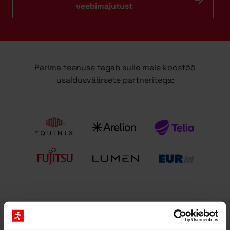
veebimajutust
Parima teenuse tagab sulle meie koostöö
usaldusväärsete partneritega: