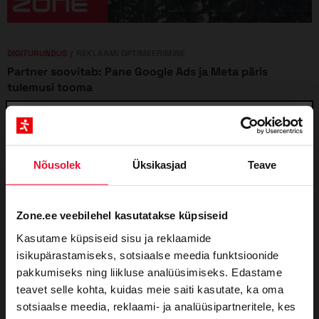
DIGITURUNDUS
REKLAAMI OPTIMEERIMINE
Partner soovitab: Pane Google Ads ja Meta päris
tulemusi tooma
Webabi OÜ
10. juuli, 2026
Google Adsi ja Meta reklaami optimeerimine ei tähenda
2026. aastal enam võimalikult paljude klõpsude
Telli valdkonda puudutavad uudised ja
kogumist. Tulemusi toovad õigesti seadistatud...
Nõusolek
Üksikasjad
Teave
ekspertartiklid oma postkasti. Liitu uudiskirjaga ja
saa osa põnevatest allahindlustest!
Zone.ee veebilehel kasutatakse küpsiseid
E-post
Kasutame küpsiseid sisu ja reklaamide
isikupärastamiseks, sotsiaalse meedia funktsioonide
pakkumiseks ning liikluse analüüsimiseks. Edastame
Anna meile palun teada, millised teemad sind
teavet selle kohta, kuidas meie saiti kasutate, ka oma
huvitavad. Uudiskiri ei välista teisi teemasid,
sotsiaalse meedia, reklaami- ja analüüsipartneritele, kes
kuid aja jooksul õpime sulle veelgi paremat ja