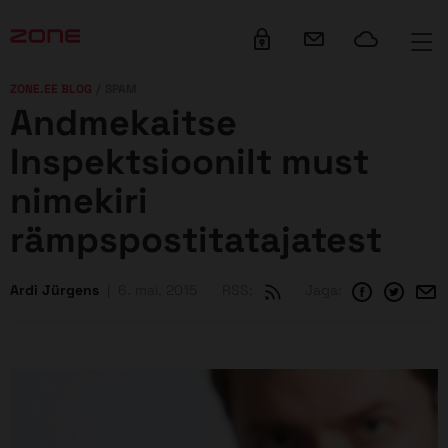
su juurde
ZONE.EE BLOG
SPAM
Andmekaitse
Inspektsioonilt must
nimekiri
rämpspostitatajatest
Ardi Jürgens
6. mai, 2015
RSS:
Jaga: