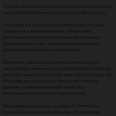
Zone on võtnud vastu otsuse AKI poolt musta nimekirja
kantud ettevõtetele serveriteenuseid mitte pakkuda.
Täna nimekirja kantud kolmest ettevõttest on meile
varasemast tuttavad kaks nime – ühele oleme
serveriteenuste osutamise omapoolsel initsiatiivil
lõpetanud juba varem, teisele teenuste osutamise
lõpetamiseks algatasime protsessi täna.
Keskmiselt tuleb meil kuus retsidiivse rämpsposti
saatmise tõttu teenuse osutamine lõpetada 1-2 kliendi
puhul. Esmaseid hoiatusi tuleb teha palju enamatele. Mis
tähendab, et paljud saavad rämpsposti saatmise
seaduse- ja eetikavastasusest teada oma
teenusepakkujalt ning parandavad ennast.
Teenusepakkujana tahan avaldada Andmekaitse
Inspektsioonile tänu, et selline tegu on lõpuks ära