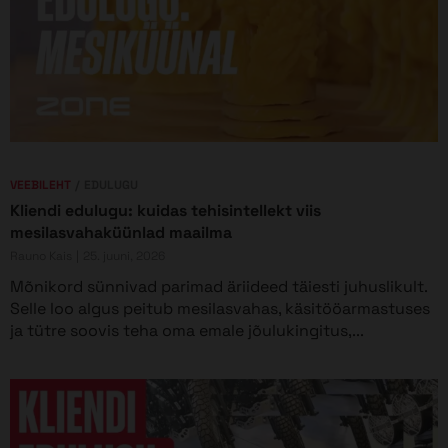
VEEBILEHT
EDULUGU
Kliendi edulugu: kuidas tehisintellekt viis
mesilasvahaküünlad maailma
Rauno Kais
25. juuni, 2026
Mõnikord sünnivad parimad äriideed täiesti juhuslikult.
Selle loo algus peitub mesilasvahas, käsitööarmastuses
ja tütre soovis teha oma emale jõulukingitus,...