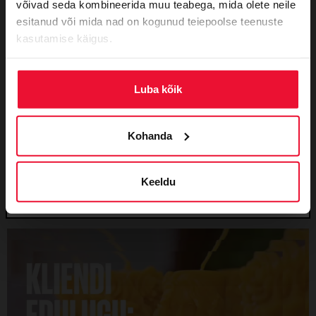
võivad seda kombineerida muu teabega, mida olete neile
täpsemat sisu saatma.
esitanud või mida nad on kogunud teiepoolse teenuste
Domeenidest
kasutamise käigus.
Serveriteenustest
Veebileht ja selle loomine
Luba kõik
TURVALISUS
WORDPRESS
Turvalisusest
Partner soovitab: turvapluginast üksi ei piisa
Turundusest
Andrei Rõzhikov | Bearmor
29. juuni, 2026
Kohanda
Boonus- ja sooduskoodid
Kui sul on WordPressi veebileht, siis oled üsna
tõenäoliselt paigaldanud ka mõne turvaplugina.
Tavaliselt on see üks esimesi samme veebilehe
Keeldu
kaitsmisel...