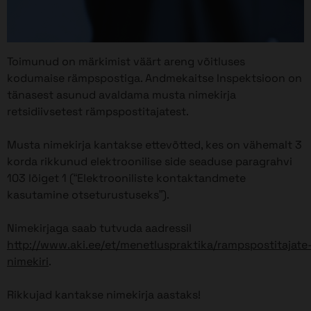
Toimunud on märkimist väärt areng võitluses
kodumaise rämpspostiga. Andmekaitse Inspektsioon on
tänasest asunud avaldama musta nimekirja
retsidiivsetest rämpspostitajatest.
Musta nimekirja kantakse ettevõtted, kes on vähemalt 3
korda rikkunud elektroonilise side seaduse paragrahvi
103 lõiget 1 (“Elektrooniliste kontaktandmete
kasutamine otseturustuseks”).
Nimekirjaga saab tutvuda aadressil
http://www.aki.ee/et/menetluspraktika/rampspostitajate
nimekiri
.
Rikkujad kantakse nimekirja aastaks!