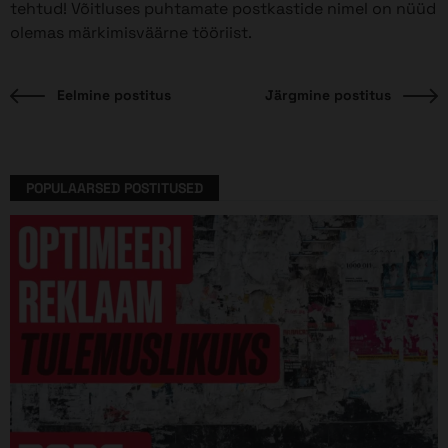
tehtud! Võitluses puhtamate postkastide nimel on nüüd
olemas märkimisväärne tööriist.
Eelmine
J
Eelmine postitus
Järgmine postitus
Navigeerimine
postitus:
p
POPULAARSED POSTITUSED