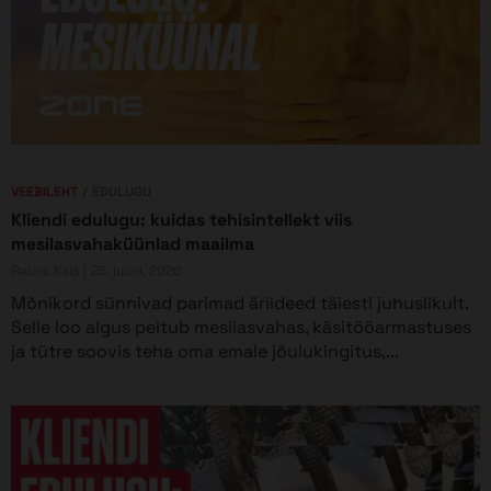
VEEBILEHT
EDULUGU
Kliendi edulugu: kuidas tehisintellekt viis
mesilasvahaküünlad maailma
Rauno Kais
25. juuni, 2026
Mõnikord sünnivad parimad äriideed täiesti juhuslikult.
Selle loo algus peitub mesilasvahas, käsitööarmastuses
ja tütre soovis teha oma emale jõulukingitus,...