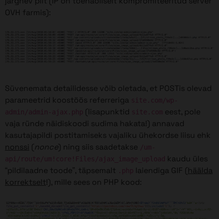
järgnev pilt (IP on tõenäoliselt kompromiteeritud server
OVH farmis):
Süvenemata detailidesse võib oletada, et POSTis olevad
parameetrid koostöös referreriga
site.com/wp-
(lisapunktid
eest, pole
admin/admin-ajax.php
site.com
vaja ründe näidiskoodi sudima hakata!) annavad
kasutajapildi postitamiseks vajaliku ühekordse liisu ehk
nonssi
(
nonce
) ning siis saadetakse
/um-
kaudu üles
api/route/um!core!Files/ajax_image_upload
“pildilaadne toode”, täpsemalt
laiendiga GIF (
häälda
.php
korrektselt
!), mille sees on PHP kood: