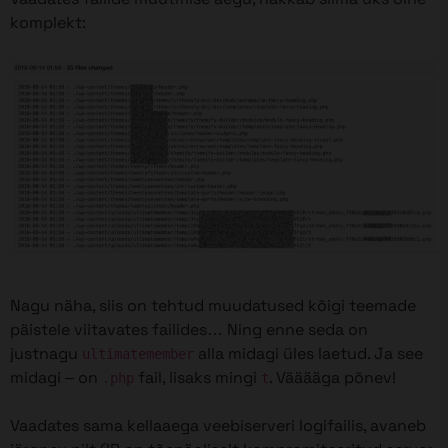
komplekt:
Nagu näha, siis on tehtud muudatused kõigi teemade
päistele viitavates failides… Ning enne seda on
justnagu
alla midagi üles laetud. Ja see
ultimatemember
midagi – on
fail, lisaks mingi
. Vääääga põnev!
.php
t
Vaadates sama kellaaega veebiserveri logifailis, avaneb