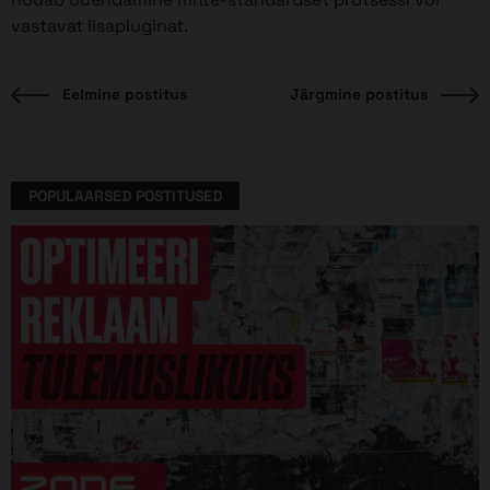
vastavat lisapluginat.
Eelmine
J
Eelmine postitus
Järgmine postitus
Navigeerimine
postitus:
p
POPULAARSED POSTITUSED