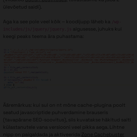
ülevõetud saidi).
Aga ka see pole veel kõik – koodijupp läheb ka
/wp-
algusesse, juhuks kui
includes/js/jquery/jquery.js
keegi peaks teema ära puhastama:
Ääremärkus: kui sul on nt mõne cache-plugina poolt
seatud javascriptide puhverdamine brauseris
(tavapärane SEO-soovitus), siis kuvatakse häkitud saiti
külastanutele vana versiooni veel pikka aega. Lihtne
nipp on paigaldada ja aktiveerida
Zone Cachebuster