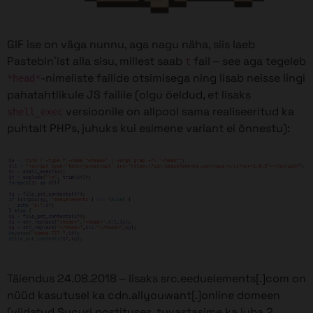
GIF ise on väga nunnu, aga nagu näha, siis laeb
Pastebin’ist alla sisu, millest saab
fail – see aga tegeleb
t
-nimeliste failide otsimisega ning lisab neisse lingi
*head*
pahatahtlikule JS failile (olgu öeldud, et lisaks
versioonile on allpool sama realiseeritud ka
shell_exec
puhtalt PHPs, juhuks kui esimene variant ei õnnestu):
Täiendus 24.08.2018 – lisaks src.eeduelements[.]com on
nüüd kasutusel ka cdn.allyouwant[.]online domeen
(viidatud
Sucuri postituses
, tuvastasime ka juba 2