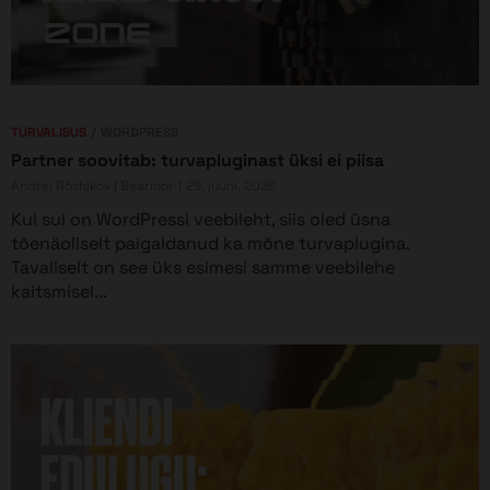
TURVALISUS
WORDPRESS
Partner soovitab: turvapluginast üksi ei piisa
Andrei Rõzhikov | Bearmor
29. juuni, 2026
Kui sul on WordPressi veebileht, siis oled üsna
tõenäoliselt paigaldanud ka mõne turvaplugina.
Tavaliselt on see üks esimesi samme veebilehe
kaitsmisel...