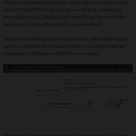
käimas ning esimesed meile silma hakanud veebid said
pihta 12.08.2018 öösel (mujal on nähtud ründeid ka
enne paikamist). Seejärel uuri postituse lõpust kuidas
tagada, et pluginad edaspidi ise uueneksid.
Seekordne näide jõudis meieni ühest veel nädal tagasi
igati turvalisena tundunud veebist, mis üleöö hakkas
külastajaid sellisele veebilehele suunama:
Vaadates failide muutmise aegu, hakkab silma üks öine