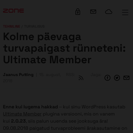
su juurde
TEHNILINE
TURVALISUS
Kolme päevaga
turvapaigast rünneteni:
Ultimate Member
Jaanus Putting
15. august,
RSS:
Jaga:
2018
Enne kui lugema hakkad
– kui sinu WordPress kasutab
Ultimate Member
plugina versiooni, mis on vanem
kui
2.0.23
, siis palun uuenda see jooksuga ära!
09.08.2018 paigatud turvaprobleemi ärakasutamine on