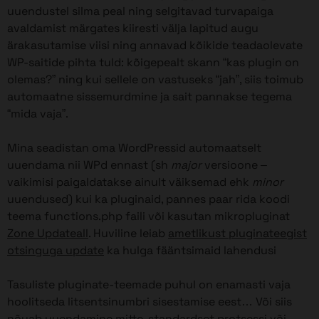
uuendustel silma peal ning selgitavad turvapaiga
avaldamist märgates kiiresti välja lapitud augu
ärakasutamise viisi ning annavad kõikide teadaolevate
WP-saitide pihta tuld: kõigepealt skann “kas plugin on
olemas?” ning kui sellele on vastuseks “jah”, siis toimub
automaatne sissemurdmine ja sait pannakse tegema
“mida vaja”.
Mina seadistan oma WordPressid automaatselt
uuendama nii WPd ennast (sh
major
versioone –
vaikimisi paigaldatakse ainult väiksemad ehk
minor
uuendused) kui ka pluginaid, pannes paar rida koodi
teema functions.php faili või kasutan mikropluginat
Zone Updateall
. Huviline leiab
ametlikust pluginateegist
otsinguga update
ka hulga fääntsimaid lahendusi
Tasuliste pluginate-teemade puhul on enamasti vaja
hoolitseda litsentsinumbri sisestamise eest… Või siis
nõuab uuendamine mitte-standardset protsessi või