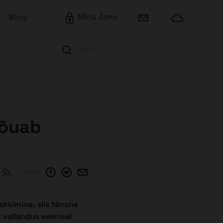
Minu Zone
Blogi
Otsi…
nõuab
Jaga:
lekkimine, siis tänane
 vallandus eelmisel