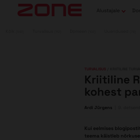
su juurde
Alustajale
Do
Kõik
Turvalisus
Domeen
Uuendused
(543)
(112)
(102)
(78)
TURVALISUS
KRIITILINE TUR
Kriitiline
kohest pa
Ardi Jürgens
9. detsem
Kui eelmises blogipostit
teema käistleb nõrkusei