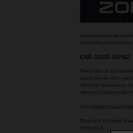
Haavatavused asuvad ko
moodulite laadimisega.
CVE-2025-55182
React Server Components 
react-server-dom-parc
täitmise haavatavus. Ha
serverifunktsioonide o
Link:
https://nvd.nist.
Nõrkuste tõsiduse skaa
hinde 10.0.