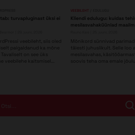
RDPRESS
VEEBILEHT
EDULUGU
tab: turvapluginast üksi ei
Kliendi edulugu: kuidas tehis
mesilasvahaküünlad maailm
 Bearmor
29. juuni, 2026
Rauno Kais
25. juuni, 2026
dPressi veebileht, siis oled
Mõnikord sünnivad parimad 
iselt paigaldanud ka mõne
täiesti juhuslikult. Selle loo
 Tavaliselt on see üks
mesilasvahas, käsitööarmast
 veebilehe kaitsmisel...
soovis teha oma emale jõuluk
Otsi…