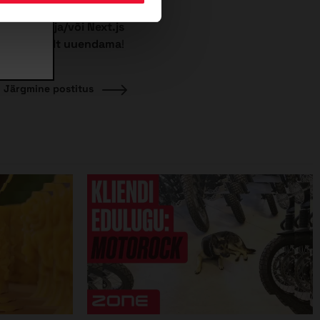
ud React ja/või Next.js
neid koheselt uuendama
!
Järgmine
Järgmine postitus
postitus: