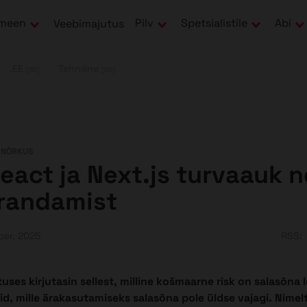
meen
Pilv
Spetsialistile
Abi
Veebimajutus
.EE
Tehniline
(66)
(56)
VANÕRKUS
 React ja Next.js turvaauk 
randamist
ber, 2025
RSS:
uses kirjutasin sellest, milline košmaarne risk on salasõna 
d, mille ärakasutamiseks salasõna pole üldse vajagi. Nimelt