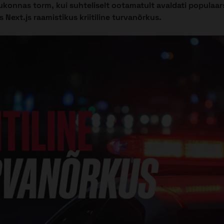
konnas torm, kui suhteliselt ootamatult avaldati populaars
s Next.js raamistikus kriitiline turvanõrkus.