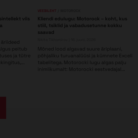
VEEBILEHT
MOTOROCK
intellekt viis
Kliendi edulugu: Motorock – koht, kus
a
stiil, tsiklid ja vabadusetunne kokku
saavad
Nikita Tikhomirov
16. juuni, 2026
äriideed
 algus peitub
Mõned lood algavad suure äriplaani,
uses ja tütre
põhjaliku turuanalüüsi ja kümnete Exceli
ingitus,...
tabelitega. Motorocki lugu algas palju
inimlikumalt: Motorocki eestvedajal...