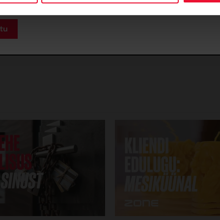
oonus- ja sooduskoodid
dajaid, kes on klientidele või omaenda serverisse paigaldan
viivitamata kontrollima üle nende versioonid ja vajadusel 
lmine
stitus: