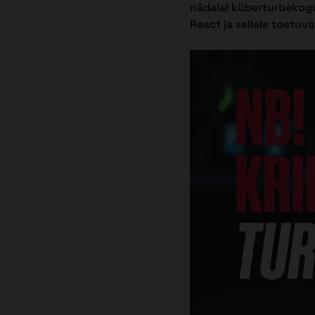
nädalal küberturbekogu
React ja sellele toetuva