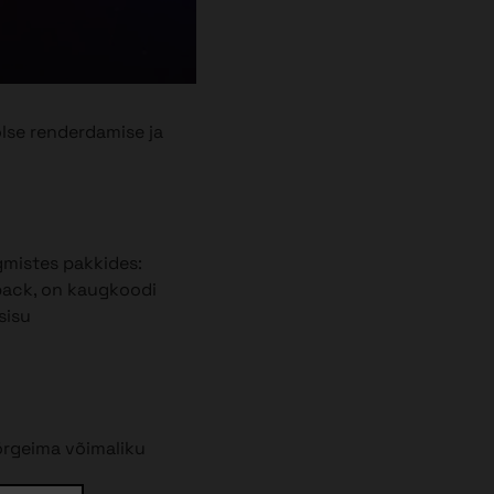
lse renderdamise ja
rgmistes pakkides:
pack, on kaugkoodi
sisu
õrgeima võimaliku