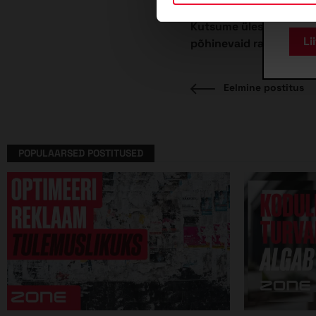
B
Kutsume üles kõiki aren
põhinevaid rakendusi, 
Ee
Eelmine postitus
Navigeerimine
po
POPULAARSED POSTITUSED