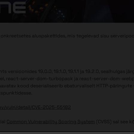
nkreetsetes aluspakettides, mis tegelevad sisu serveripoo
versioonides 19.0.0, 19.1.0, 19.1.1 ja 19.2.0, sealhulgas jä
el, react-server-dom-turbopack ja react-server-dom-web
avatav kood deserialiseerib ebaturvaliselt HTTP-päringute 
tspunktidesse.
gov/vuln/detail/CVE-2025-55182
lal
Common Vulnerability Scoring System
(CVSS) sai see k