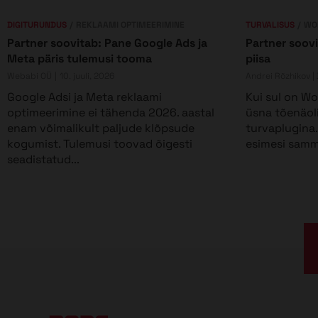
DIGITURUNDUS
REKLAAMI OPTIMEERIMINE
TURVALISUS
WO
Partner soovitab: Pane Google Ads ja
Partner soovi
Meta päris tulemusi tooma
piisa
Webabi OÜ
10. juuli, 2026
Andrei Rõzhikov |
Google Adsi ja Meta reklaami
Kui sul on Wor
optimeerimine ei tähenda 2026. aastal
üsna tõenäol
enam võimalikult paljude klõpsude
turvaplugina.
kogumist. Tulemusi toovad õigesti
esimesi samme
seadistatud...