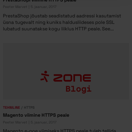
Peeter Marvet
5. jaanuar, 2017
PrestaShop jõustab seadistatud aadressi kasutamist
üsna tugevalt ning kuniks haldusliideses pole SSL
lubatud suunatakse kogu liiklus HTTP peale. See...
TEHNILINE
HTTPS
Magento viimine HTTPS peale
Peeter Marvet
5. jaanuar, 2017
Magento e-poe viimiseks HTTPS peale tuleb tellida