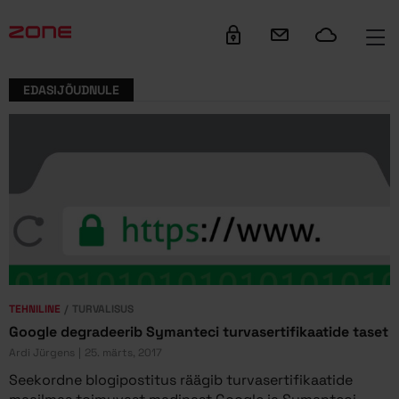
su juurde
EDASIJÕUDNULE
TEHNILINE
TURVALISUS
Google degradeerib Symanteci turvasertifikaatide taset
Ardi Jürgens
25. märts, 2017
Seekordne blogipostitus räägib turvasertifikaatide