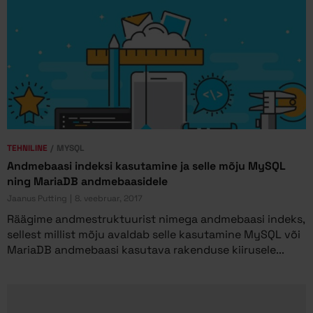
TEHNILINE
MYSQL
Andmebaasi indeksi kasutamine ja selle mõju MySQL
ning MariaDB andmebaasidele
Jaanus Putting
8. veebruar, 2017
Räägime andmestruktuurist nimega andmebaasi indeks,
sellest millist mõju avaldab selle kasutamine MySQL või
MariaDB andmebaasi kasutava rakenduse kiirusele...