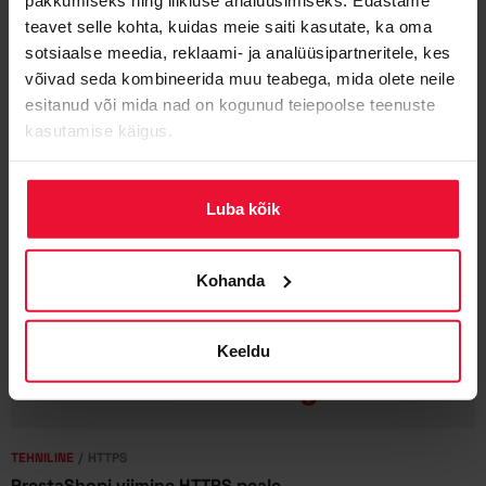
teavet selle kohta, kuidas meie saiti kasutate, ka oma
TEHNILINE
ANDMEBAAS
sotsiaalse meedia, reklaami- ja analüüsipartneritele, kes
MongoDB andmebaas Zone Virtuaalserveris
võivad seda kombineerida muu teabega, mida olete neile
Jaanus Putting
9. jaanuar, 2017
esitanud või mida nad on kogunud teiepoolse teenuste
Virtuaalserverite võimekus muudkui kasvab. Nüüd
kasutamise käigus.
lisandus võimalus kasutada MongoDB NoSQL
andmebaasi. Selgitame millega tegu.
Luba kõik
Kohanda
Keeldu
TEHNILINE
HTTPS
PrestaShopi viimine HTTPS peale