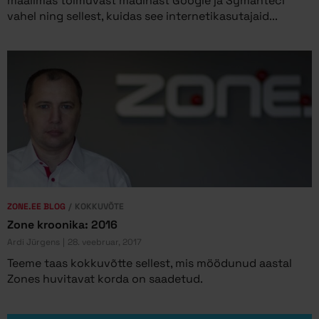
maailmas toimuvast madinast Google ja Symanteci
vahel ning sellest, kuidas see internetikasutajaid...
ZONE.EE BLOG
KOKKUVÕTE
Zone kroonika: 2016
Ardi Jürgens
28. veebruar, 2017
Teeme taas kokkuvõtte sellest, mis möödunud aastal
Zones huvitavat korda on saadetud.