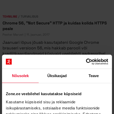
TEHNILINE
TURVALISUS
Chrome 56, "Not Secure" HTTP ja kuidas kolida HTTPS
peale
Peeter Marvet
11. jaanuar, 2017
Jaanuari lõpus jõuab kasutajateni Google Chrome
brauseri versioon 56, mis hakkab parooli või
krediitkaardiandmeid küsivaid veebilehti aadressribal...
Nõusolek
Üksikasjad
Teave
Zone.ee veebilehel kasutatakse küpsiseid
Kasutame küpsiseid sisu ja reklaamide
isikupärastamiseks, sotsiaalse meedia funktsioonide
pakkumiseks ning liikluse analüüsimiseks. Edastame