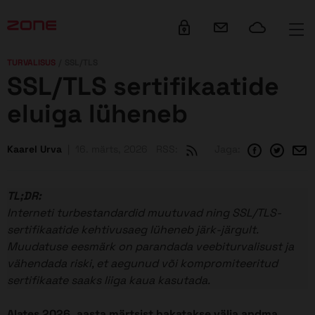
su juurde
TURVALISUS
SSL/TLS
SSL/TLS sertifikaatide
eluiga lüheneb
Kaarel Urva
16. märts, 2026
RSS:
Jaga:
TL;DR:
Interneti turbestandardid muutuvad ning SSL/TLS-
sertifikaatide kehtivusaeg lüheneb järk-järgult.
Muudatuse eesmärk on parandada veebiturvalisust ja
vähendada riski, et aegunud või kompromiteeritud
sertifikaate saaks liiga kaua kasutada.
Alates 2026. aasta märtsist hakatakse välja andma