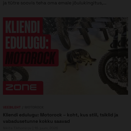
ja tütre soovis teha oma emale jõulukingitus,...
VEEBILEHT
MOTOROCK
Kliendi edulugu: Motorock – koht, kus stiil, tsiklid ja
vabadusetunne kokku saavad
Nikita Tikhomirov
16. juuni, 2026