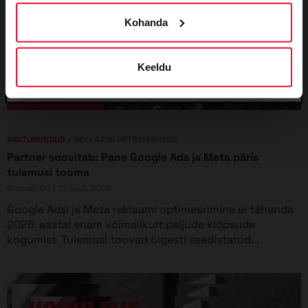
Turundusest
Kohanda
Boonus- ja sooduskoodid
Keeldu
DIGITURUNDUS
REKLAAMI OPTIMEERIMINE
Partner soovitab: Pane Google Ads ja Meta päris
tulemusi tooma
Webabi OÜ
10. juuli, 2026
Google Adsi ja Meta reklaami optimeerimine ei tähenda
2026. aastal enam võimalikult paljude klõpsude
kogumist. Tulemusi toovad õigesti seadistatud...