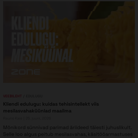
VEEBILEHT
EDULUGU
Kliendi edulugu: kuidas tehisintellekt viis
mesilasvahaküünlad maailma
Rauno Kais
25. juuni, 2026
Mõnikord sünnivad parimad äriideed täiesti juhuslikult.
Selle loo algus peitub mesilasvahas, käsitööarmastuses