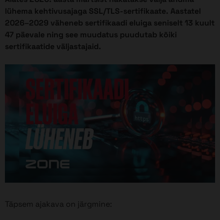
lühema kehtivusajaga SSL/TLS-sertifikaate. Aastatel
2026–2029 väheneb sertifikaadi eluiga seniselt 13 kuult
47 päevale ning see muudatus puudutab kõiki
sertifikaatide väljastajaid.
Täpsem ajakava on järgmine: