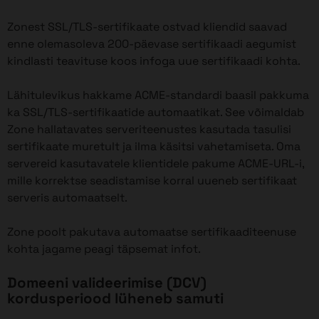
Zonest SSL/TLS-sertifikaate ostvad kliendid saavad
enne olemasoleva 200-päevase sertifikaadi aegumist
kindlasti teavituse koos infoga uue sertifikaadi kohta.
Lähitulevikus hakkame ACME-standardi baasil pakkuma
ka SSL/TLS-sertifikaatide automaatikat. See võimaldab
Zone hallatavates serveriteenustes kasutada tasulisi
sertifikaate muretult ja ilma käsitsi vahetamiseta. Oma
servereid kasutavatele klientidele pakume ACME-URL-i,
mille korrektse seadistamise korral uueneb sertifikaat
serveris automaatselt.
Zone poolt pakutava automaatse sertifikaaditeenuse
kohta jagame peagi täpsemat infot.
Domeeni valideerimise (DCV)
kordusperiood lüheneb samuti