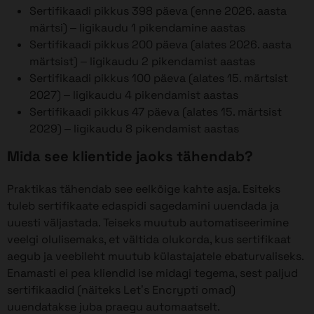
Sertifikaadi pikkus 398 päeva (enne 2026. aasta
märtsi) – ligikaudu 1 pikendamine aastas
Sertifikaadi pikkus 200 päeva (alates 2026. aasta
märtsist) – ligikaudu 2 pikendamist aastas
Sertifikaadi pikkus 100 päeva (alates 15. märtsist
2027) – ligikaudu 4 pikendamist aastas
Sertifikaadi pikkus 47 päeva (alates 15. märtsist
2029) – ligikaudu 8 pikendamist aastas
Mida see klientide jaoks tähendab?
Praktikas tähendab see eelkõige kahte asja. Esiteks
tuleb sertifikaate edaspidi sagedamini uuendada ja
uuesti väljastada. Teiseks muutub automatiseerimine
veelgi olulisemaks, et vältida olukorda, kus sertifikaat
aegub ja veebileht muutub külastajatele ebaturvaliseks.
Enamasti ei pea kliendid ise midagi tegema, sest paljud
sertifikaadid (näiteks Let’s Encrypti omad)
uuendatakse juba praegu automaatselt.