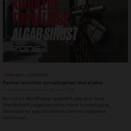
TURVALISUS
WORDPRESS
Partner soovitab: turvapluginast üksi ei piisa
Andrei Rõzhikov | Bearmor
29. juuni, 2026
Kui sul on WordPressi veebileht, siis oled üsna
tõenäoliselt paigaldanud ka mõne turvaplugina.
Tavaliselt on see üks esimesi samme veebilehe
kaitsmisel...