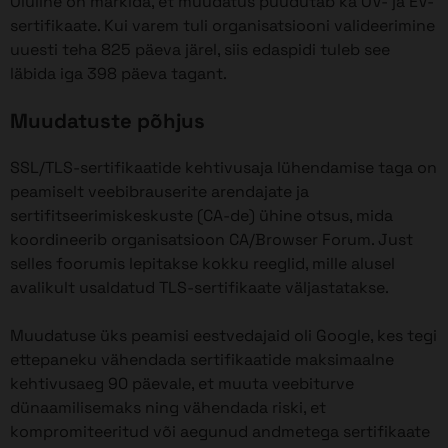
Oluline on märkida, et muudatus puudutab ka OV- ja EV-
sertifikaate. Kui varem tuli organisatsiooni valideerimine
uuesti teha 825 päeva järel, siis edaspidi tuleb see
läbida iga 398 päeva tagant.
Muudatuste põhjus
SSL/TLS-sertifikaatide kehtivusaja lühendamise taga on
peamiselt veebibrauserite arendajate ja
sertifitseerimiskeskuste (CA-de) ühine otsus, mida
koordineerib organisatsioon CA/Browser Forum. Just
selles foorumis lepitakse kokku reeglid, mille alusel
avalikult usaldatud TLS-sertifikaate väljastatakse.
Muudatuse üks peamisi eestvedajaid oli Google, kes tegi
ettepaneku vähendada sertifikaatide maksimaalne
kehtivusaeg 90 päevale, et muuta veebiturve
dünaamilisemaks ning vähendada riski, et
kompromiteeritud või aegunud andmetega sertifikaate