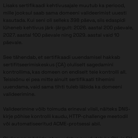
Lisaks sertifikaadi kehtivusajale muutub ka periood,
mille jooksul saab sama domeeni valideerimist uuesti
kasutada. Kui seni oli selleks 398 päeva, siis edaspidi
lüheneb kehtivus järk-järgult: 2026. aastal 200 päevale,
2027. aastal 100 päevale ning 2029. aastal vaid 10
päevale.
See tähendab, et sertifikaadi uuendamisel hakkab
sertifitseerimiskeskus (CA) oluliselt sagedamini
kontrollima, kas domeen on endiselt teie kontrolli all.
Teisisõnu ei pea mitte ainult sertifikaati tihemini
uuendama, vaid sama tihti tuleb läbida ka domeeni
valideerimine.
Valideerimine võib toimuda erineval viisil, näiteks DNS-
kirje põhise kontrolli kaudu, HTTP-challenge meetodil
või automatiseeritud ACME-protsessi abil.