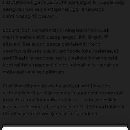
kasutatakse liiga kaua. Arutelude käigus tuli Apple välja
veelgi radikaalsema ettepanekuga vähendada
kehtivusaeg 45 päevani.
Lõpuks jõuti kompromissini ning lepiti kokku, et
maksimaalne kehtivusaeg langeb järk-järgult 47
päevani. See suund peegeldab laiemat trendi
veebiturvalisuses: usaldusperioode lühendatakse, et
sertifikaate ja nendega seotud valideerimisandmeid
kontrollitaks sagedamini ning võimalike turvariskide
mõju oleks ajaliselt piiratum.
Praktikas tähendab see ka seda, et sertifikaatide
automatiseeritud väljastamine ja uuendamine muutub
infrastruktuuri loomulikuks osaks – sarnaselt sellele,
kuidas Let’s Encrypt on juba aastaid töötanud lühikese,
90-päevase kehtivusajaga sertifikaatidega.
Kuigi muudatused jõustuvad järk-järgult kuni 2029.