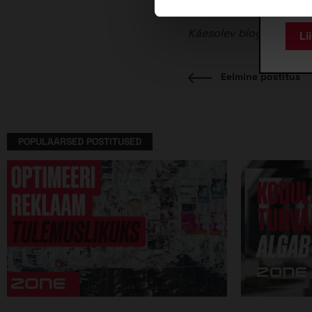
Käesolev blogipostitu
Ee
Eelmine postitus
Navigeerimine
po
POPULAARSED POSTITUSED