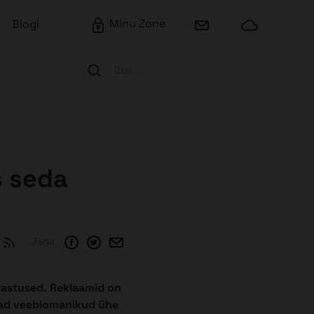
Minu Zone
Blogi
Otsi…
s seda
Jaga:
 vastused. Reklaamid on
avad veebiomanikud ühe