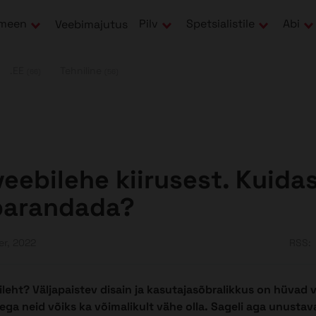
meen
Pilv
Spetsialistile
Abi
Veebimajutus
.EE
Tehniline
(66)
(56)
eebilehe kiirusest. Kuida
parandada?
er, 2022
RSS:
ileht? Väljapaistev disain ja kasutajasõbralikkus on hüvad
eega neid võiks ka võimalikult vähe olla. Sageli aga unust