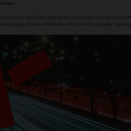
iiruse.
ige ilusam veebileht, aga sellest ei ole kasu, kui sinna jõudm
a kaua aega. Kuidas veebilehe kiirust mõõta ja seda vajadu