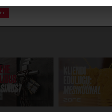
s on sündinud koostöös
DigiGeeniusega
.
lmine
stitus: