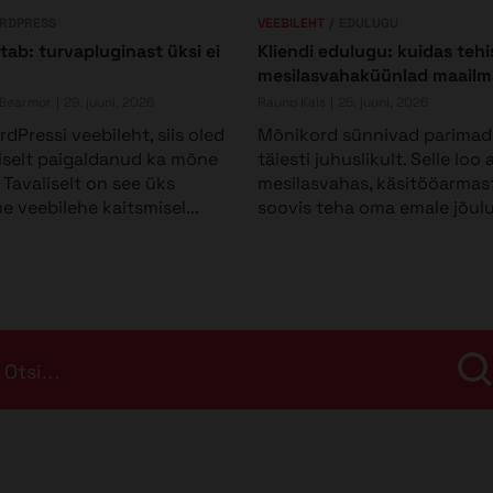
RDPRESS
VEEBILEHT
EDULUGU
tab: turvapluginast üksi ei
Kliendi edulugu: kuidas tehis
mesilasvahaküünlad maailm
 Bearmor
29. juuni, 2026
Rauno Kais
25. juuni, 2026
dPressi veebileht, siis oled
Mõnikord sünnivad parimad 
iselt paigaldanud ka mõne
täiesti juhuslikult. Selle loo
 Tavaliselt on see üks
mesilasvahas, käsitööarmast
 veebilehe kaitsmisel...
soovis teha oma emale jõuluk
Otsi…