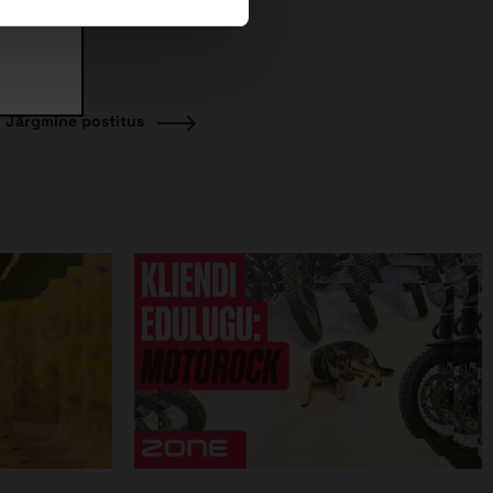
Järgmine
Järgmine postitus
postitus: