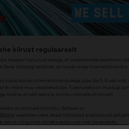
ehe kiirust regulaarselt
uba tasapisi harjunud sellega, et veebilehtede laadimine v
. Seda mõistagi eeldusel, et nende enda internetiühendus e
ks kulub korras internetiühendusega juba üle 5-6 sekundi, s
mik mõne muu veebilehekülje. Tulemuseks on muidugi pote
a oluline, et sait laeks ja toimiks võimalikult kiiresti.
iseks on mitmeid tööriistu. Sellised on
Metrix
veebiteenused. Need tööriistad analüüsivad põhjalik
ire see on ning mida annaks sealjuures veel parandada.