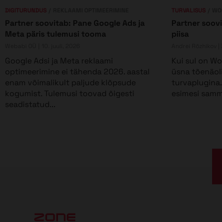
DIGITURUNDUS
REKLAAMI OPTIMEERIMINE
TURVALISUS
WO
Partner soovitab: Pane Google Ads ja
Partner soovi
Meta päris tulemusi tooma
piisa
Webabi OÜ
10. juuli, 2026
Andrei Rõzhikov |
Google Adsi ja Meta reklaami
Kui sul on Wor
optimeerimine ei tähenda 2026. aastal
üsna tõenäol
enam võimalikult paljude klõpsude
turvaplugina.
kogumist. Tulemusi toovad õigesti
esimesi samme
seadistatud...