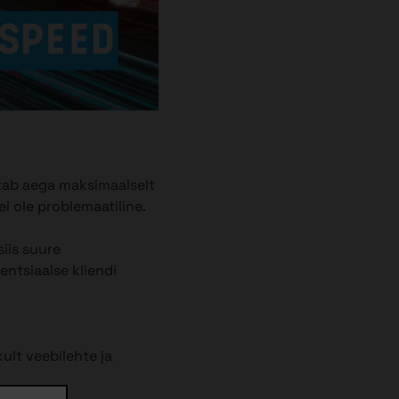
õtab aega maksimaalselt
i ole problemaatiline.
iis suure
ntsiaalse kliendi
ult veebilehte ja