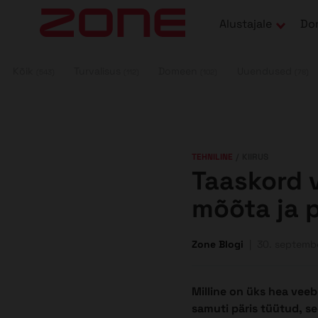
su juurde
Alustajale
Do
Kõik
Turvalisus
Domeen
Uuendused
(543)
(112)
(102)
(78)
TEHNILINE
KIIRUS
Taaskord v
mõõta ja 
Zone Blogi
30. septemb
Milline on üks hea veeb
samuti päris tüütud, s