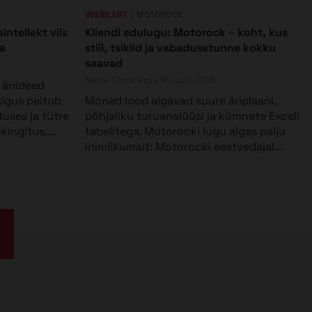
VEEBILEHT
MOTOROCK
intellekt viis
Kliendi edulugu: Motorock – koht, kus
a
stiil, tsiklid ja vabadusetunne kokku
saavad
Nikita Tikhomirov
16. juuni, 2026
äriideed
 algus peitub
Mõned lood algavad suure äriplaani,
uses ja tütre
põhjaliku turuanalüüsi ja kümnete Exceli
ingitus,...
tabelitega. Motorocki lugu algas palju
inimlikumalt: Motorocki eestvedajal...