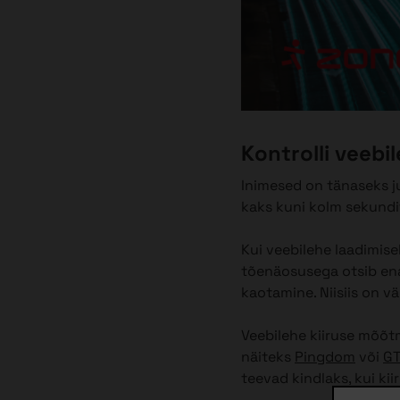
Kontrolli veebil
Inimesed on tänaseks j
kaks kuni kolm sekundit
Kui veebilehe laadimise
tõenäosusega otsib ena
kaotamine. Niisiis on väg
Veebilehe kiiruse mõõtm
näiteks
Pingdom
või
GT
teevad kindlaks, kui ki