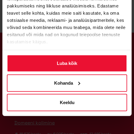
pakkumiseks ning liikluse analüüsimiseks. Edastame
teavet selle kohta, kuidas meie saiti kasutate, ka oma
sotsiaalse meedia, reklaami- ja analüüsipartneritele, kes
võivad seda kombineerida muu teabega, mida olete neile
esitanud või mida nad on kogunud teiepoolse teenuste
kasutamise käigus.
KIIRE JA MUGAV DOMEENI
REGISTREERIMINE
Luba kõik
Kohanda
.ee
Keeldu
Vaata saadavust
Domeeni kolimine