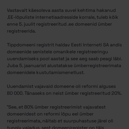
Vastavalt käesoleva aasta suvel kehtima hakanud
.EE-lõpuliste internetiaadresside korrale, tuleb kõik
enne 5. juulit registreeritud .ee domeenid ümber
registreerida.
Tippdomeeni registrit haldav Eesti Interneti SA andis
domeenide senistele omanikele registreeringu
uuendamiseks pool aastat ja see aeg saab peagi läbi.
Juba 5. jaanuarist alustatakse ümberregistreerimata
domeenidele kustutamismenetlust.
Uuendamist vajavaid domeene oli reformi alguses
80 000. Tänaseks on neist ümber registreeritud 20%.
“See, et 80% ümber registreerimist vajavatest
domeenidest on reformi lõpu eel ümber
registreerimata, näitab et suurpuhastuse järel oli
tungiv vajadus, sest domeeniregister on täis