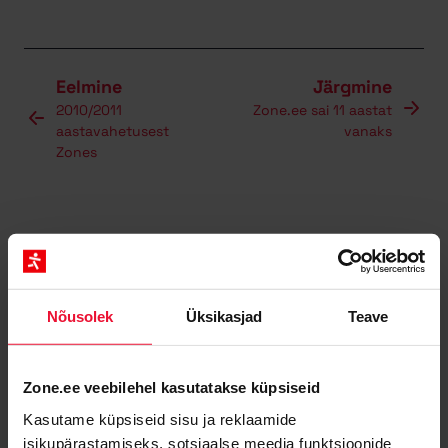
Eelmine
Järgmine
2010/2011
Zone.ee sai 11 aastat
aastavahetusest
vanaks
Zones
Parima teenuse tagab sulle meie koostöö
Nõusolek
Üksikasjad
Teave
usaldusväärsete partneritega:
Zone.ee veebilehel kasutatakse küpsiseid
Kasutame küpsiseid sisu ja reklaamide
isikupärastamiseks, sotsiaalse meedia funktsioonide