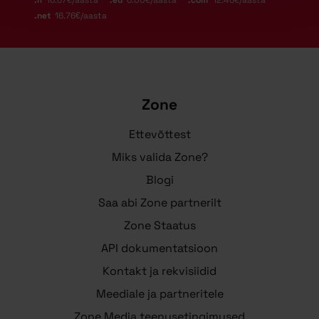
.fi
16.67€/aasta
.eu
6.00€/aasta
.com
12.46€/aasta
.net
16.76€/aasta
Zone
Ettevõttest
Miks valida Zone?
Blogi
Saa abi Zone partnerilt
Zone Staatus
API dokumentatsioon
Kontakt ja rekvisiidid
Meediale ja partneritele
Zone Media teenusetingimused