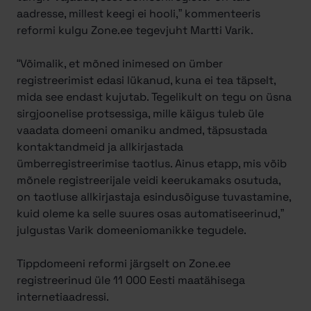
aadresse, millest keegi ei hooli,” kommenteeris
reformi kulgu Zone.ee tegevjuht Martti Varik.
“Võimalik, et mõned inimesed on ümber
registreerimist edasi lükanud, kuna ei tea täpselt,
mida see endast kujutab. Tegelikult on tegu on üsna
sirgjoonelise protsessiga, mille käigus tuleb üle
vaadata domeeni omaniku andmed, täpsustada
kontaktandmeid ja allkirjastada
ümberregistreerimise taotlus. Ainus etapp, mis võib
mõnele registreerijale veidi keerukamaks osutuda,
on taotluse allkirjastaja esindusõiguse tuvastamine,
kuid oleme ka selle suures osas automatiseerinud,”
julgustas Varik domeeniomanikke tegudele.
Tippdomeeni reformi järgselt on Zone.ee
registreerinud üle 11 000 Eesti maatähisega
internetiaadressi.