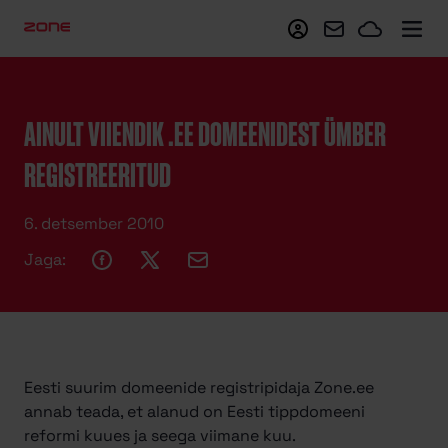
Minu Zone
Webmail
Zoneclo
AINULT VIIENDIK .EE DOMEENIDEST ÜMBER
REGISTREERITUD
6. detsember 2010
Jaga:
Eesti suurim domeenide registripidaja Zone.ee
annab teada, et alanud on Eesti tippdomeeni
reformi kuues ja seega viimane kuu.