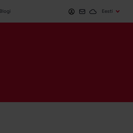
Minu Zone
Webmail
Zonecloud
Eesti
Blogi