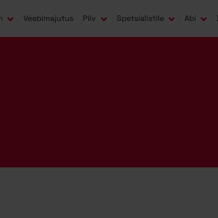
n
Veebimajutus
Pilv
Spetsialistile
Abi