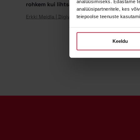
analüüsimiseks. Edastame tea
rohkem kui lihtsalt linnuke
analüüsipartneritele, kes võ
Erkki Meidla | Digivalvur OÜ
15. juuni 2026
teiepoolse teenuste kasutami
Keeldu