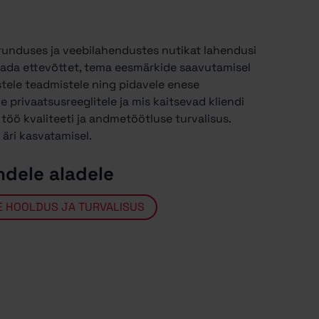
urunduses ja veebilahendustes nutikat lahendusi
oetada ettevõttet, tema eesmärkide saavutamisel
stele teadmistele ning pidavele enese
privaatsusreeglitele ja mis kaitsevad kliendi
öö kvaliteeti ja andmetöötluse turvalisus.
äri kasvatamisel.
ndele aladele
E HOOLDUS JA TURVALISUS