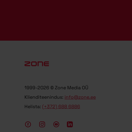
1999-2026 © Zone Media OÜ
Klienditeenindus:
info@zone.ee
Helista:
(+372) 688 6886