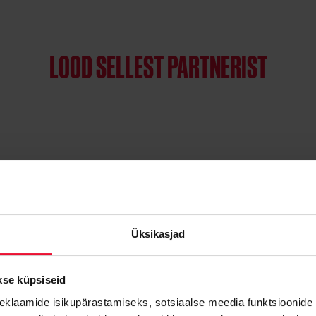
LOOD SELLEST PARTNERIST
Üksikasjad
kse küpsiseid
eklaamide isikupärastamiseks, sotsiaalse meedia funktsioonide 