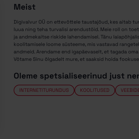
Meist
Digivalvur OÜ on ettevõttele taustajõud, kes aitab t
luua ning teha turvalisi arendustöid. Meie roll on t
ja andmekaitse riskide lahendamisel. Tänu laiapõhjali
koolitamisele loome süsteeme, mis vastavad rangetele 
andmeid. Arendame end igapäevaselt, et tagada oma t
Võtame Sinu õlgadelt mure, et saaksid hoida fookuse 
Oleme spetsialiseerinud just ne
INTERNETITURUNDUS
KOOLITUSED
VEEBID