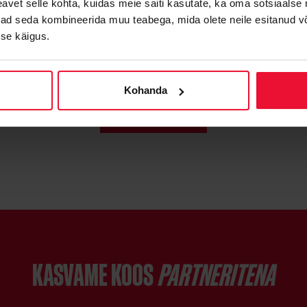
vet selle kohta, kuidas meie saiti kasutate, ka oma sotsiaalse 
ivad seda kombineerida muu teabega, mida olete neile esitanud 
se käigus.
Kohanda
Kõik artiklid
KASVAME KOOS
PARTNERITENA