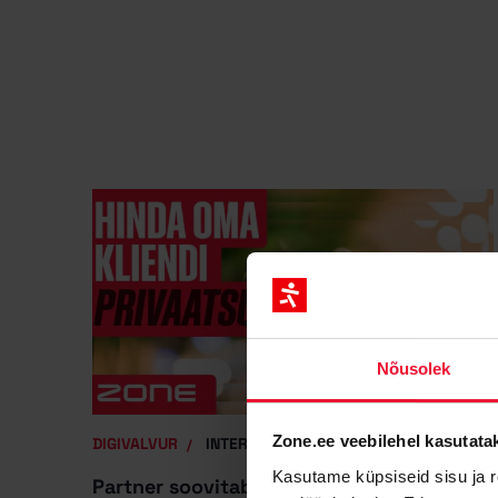
Nõusolek
Zone.ee veebilehel kasutata
DIGIVALVUR
INTERNETITURUNDUS
Kasutame küpsiseid sisu ja r
Partner soovitab: privaatsusteavitus –