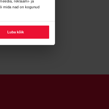
meedia, reklaami- ja
või mida nad on kogunud
Luba kõik