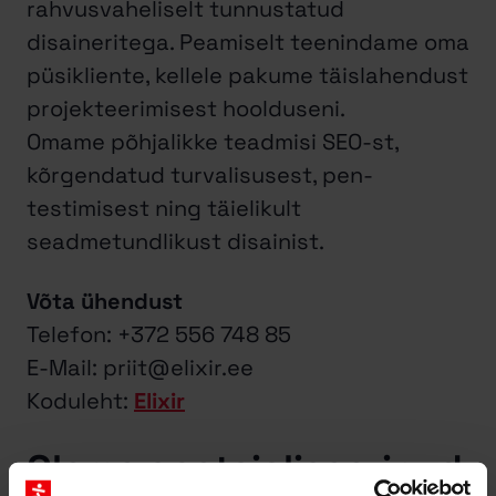
rahvusvaheliselt tunnustatud
disaineritega. Peamiselt teenindame oma
püsikliente, kellele pakume täislahendust
projekteerimisest hoolduseni.
Omame põhjalikke teadmisi SEO-st,
kõrgendatud turvalisusest, pen-
testimisest ning täielikult
seadmetundlikust disainist.
Võta ühendust
Telefon: +372 556 748 85
E-Mail: priit@elixir.ee
Koduleht:
Elixir
Oleme spetsialiseerinud