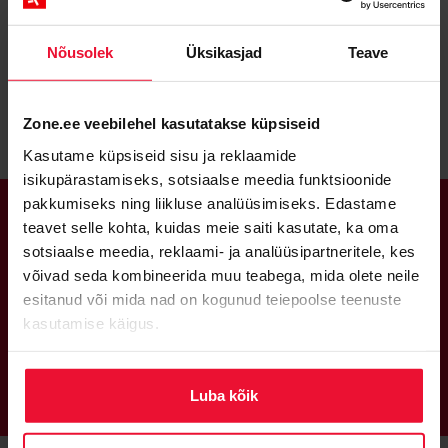
just nendele aladele
Nõusolek
Üksikasjad
Teave
DISAIN
SEO
VEEBIDE HOOLDUS JA TURVALISUS
Zone.ee veebilehel kasutatakse küpsiseid
Kasutame küpsiseid sisu ja reklaamide
isikupärastamiseks, sotsiaalse meedia funktsioonide
pakkumiseks ning liikluse analüüsimiseks. Edastame
teavet selle kohta, kuidas meie saiti kasutate, ka oma
sotsiaalse meedia, reklaami- ja analüüsipartneritele, kes
KASVAME KOOS
PARTNERITENA
võivad seda kombineerida muu teabega, mida olete neile
esitanud või mida nad on kogunud teiepoolse teenuste
kasutamise käigus.
Saa partneriks
Luba kõik