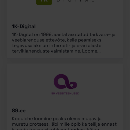
1K-Digital
1K-Digital on 1999. aastal asutatud tarkvara– ja
veebiarenduse ettevõte, kelle peamiseks
tegevusalaks on interneti- ja e-äri alaste
terviklahenduste valmistamine. Loome...
89.ee
Kodulehe loomine peaks olema mugav ja
muretu protsess, läbi mille õpib ka tellija ennast
ja enda tegevusi rohkem tundma, kõige...