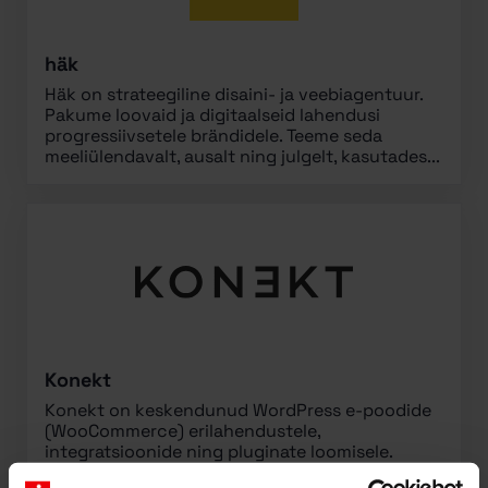
häk
Häk on strateegiline disaini- ja veebiagentuur.
Pakume loovaid ja digitaalseid lahendusi
progressiivsetele brändidele. Teeme seda
meeliülendavalt, ausalt ning julgelt, kasutades...
Konekt
Konekt on keskendunud WordPress e-poodide
(WooCommerce) erilahendustele,
integratsioonide ning pluginate loomisele.
Kodulehe valmimise järel toetame kodulehte