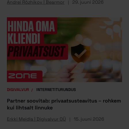
Andrei Rõzhikov | Bearmor
29. juuni 2026
DIGIVALVUR
INTERNETITURUNDUS
Partner soovitab: privaatsusteavitus – rohkem
kui lihtsalt linnuke
Erkki Meidla | Digivalvur OÜ
15. juuni 2026