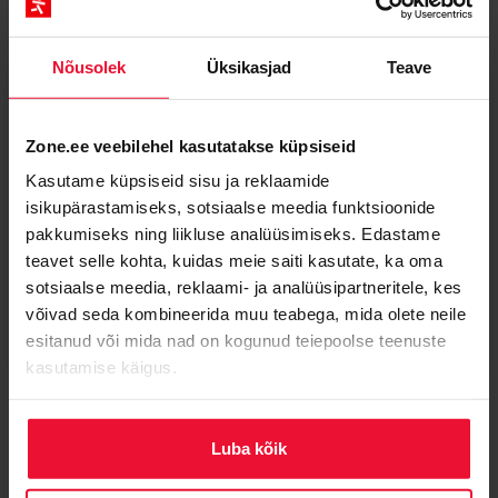
püsihooldusteenusega, mis sisaldab peamiselt...
Nõusolek
Üksikasjad
Teave
Zone.ee veebilehel kasutatakse küpsiseid
Kasutame küpsiseid sisu ja reklaamide
isikupärastamiseks, sotsiaalse meedia funktsioonide
Meedia Disain
pakkumiseks ning liikluse analüüsimiseks. Edastame
teavet selle kohta, kuidas meie saiti kasutate, ka oma
Meedia Disain´i põhitegevuseks on
kodulehtede, e-poodide ja mitmesuguste
sotsiaalse meedia, reklaami- ja analüüsipartneritele, kes
muude veebirakenduste valmistamine. Me ei
võivad seda kombineerida muu teabega, mida olete neile
valmista ainult ilusaid kodulehti, vaid
esitanud või mida nad on kogunud teiepoolse teenuste
veebilahendusi, mis...
kasutamise käigus.
Luba kõik
1
2