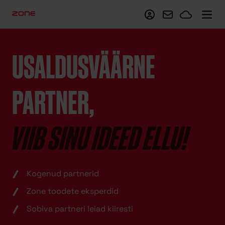
Minu Zone
Webmail
Zoneclo
USALDUSVÄÄRNE
PARTNER,
VIIB SINU IDEED ELLU!
Kogenud partnerid
Zone toodete eksperdid
Sobiva partneri leiad kiiresti