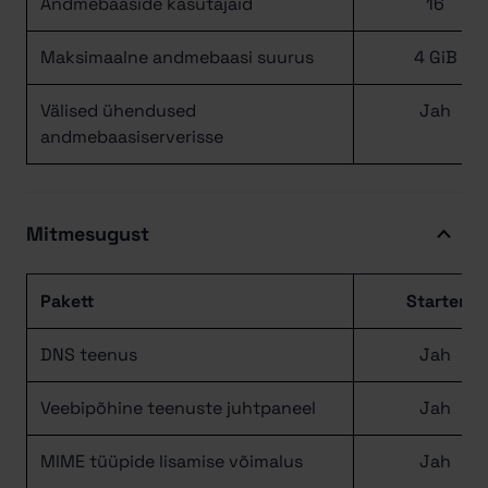
Andmebaaside kasutajaid
16
Maksimaalne andmebaasi suurus
4 GiB
Välised ühendused
Jah
andmebaasiserverisse
Mitmesugust
Pakett
Starter
DNS teenus
Jah
Veebipõhine teenuste juhtpaneel
Jah
MIME tüüpide lisamise võimalus
Jah