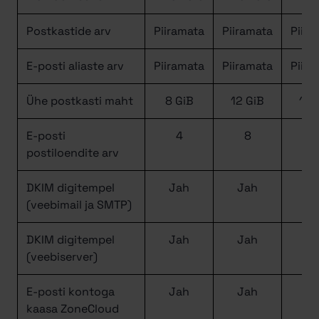
Postkastide arv
Piiramata
Piiramata
Piira
E-posti aliaste arv
Piiramata
Piiramata
Piira
Ühe postkasti maht
8 GiB
12 GiB
16 
E-posti
4
8
1
postiloendite arv
DKIM digitempel
Jah
Jah
J
(veebimail ja SMTP)
DKIM digitempel
Jah
Jah
J
(veebiserver)
E-posti kontoga
Jah
Jah
J
kaasa ZoneCloud