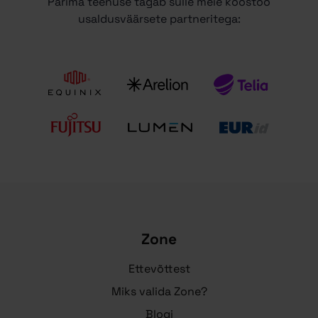
Parima teenuse tagab sulle meie koostöö
usaldusväärsete partneritega:
Zone
Ettevõttest
Miks valida Zone?
Blogi