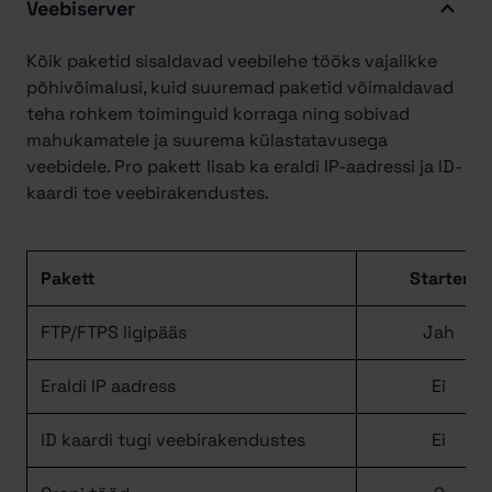
Veebiserver
Kõik paketid sisaldavad veebilehe tööks vajalikke
põhivõimalusi, kuid suuremad paketid võimaldavad
teha rohkem toiminguid korraga ning sobivad
mahukamatele ja suurema külastatavusega
veebidele. Pro pakett lisab ka eraldi IP-aadressi ja ID-
kaardi toe veebirakendustes.
Pakett
Starter
FTP/FTPS ligipääs
Jah
Eraldi IP aadress
Ei
ID kaardi tugi veebirakendustes
Ei