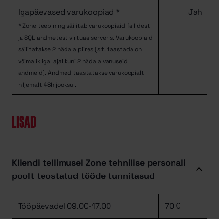
Igapäevased varukoopiad *
Jah
* Zone teeb ning säilitab varukoopiaid failidest
ja SQL andmetest virtuaalserveris. Varukoopiaid
säilitatakse 2 nädala piires (s.t. taastada on
võimalik igal ajal kuni 2 nädala vanuseid
andmeid). Andmed taastatakse varukoopialt
hiljemalt 48h jooksul.
LISAD
Kliendi tellimusel Zone tehnilise personali
poolt teostatud tööde tunnitasud
Tööpäevadel 09.00-17.00
70 €