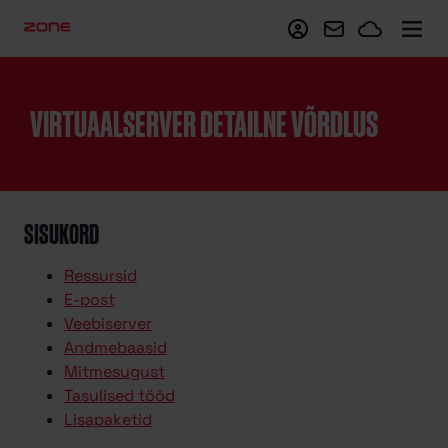
Minu Zone
Webmail
Zoneclo
VIRTUAALSERVER DETAILNE VÕRDLUS
SISUKORD
Ressursid
E-post
Veebiserver
Andmebaasid
Mitmesugust
Tasulised tööd
Lisapaketid