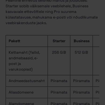
Peamine erinevus seisneb mahus ja jõudluses:
Starter sobib väiksemale veebilehele, Business
kasvavale ettevõttele ning Pro suurema
külastatavuse, mahukama e-posti või nõudlikumate
veebirakenduste jaoks.
Pakett
Starter
Business
Pr
Kettamaht (failid,
256 GiB
512 GiB
1 T
andmebaasid, e-
post ja
varukoopiad)
Andmeedastusmaht
Piiramata
Piiramata
Piira
Aliasdomeene
Piiramata
Piiramata
Piira
Alamdomeene
Piiramata
Piiramata
Piira