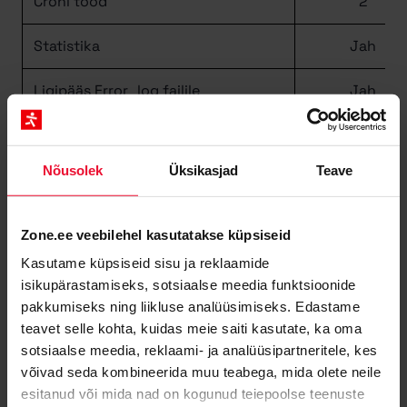
Croni tööd
2
Statistika
Jah
Ligipääs Error_log failile
Jah
Custom error pages
Jah
Nõusolek
Üksikasjad
Teave
PHP
tugi (ver 5.6 -> 8.5
vaata
Jah
täpsemat hinnastust
)
Zone.ee veebilehel kasutatakse küpsiseid
Zend Optimizer
Jah
Kasutame küpsiseid sisu ja reklaamide
isikupärastamiseks, sotsiaalse meedia funktsioonide
ImageMagick
Jah
pakkumiseks ning liikluse analüüsimiseks. Edastame
teavet selle kohta, kuidas meie saiti kasutate, ka oma
Netpbm
Jah
sotsiaalse meedia, reklaami- ja analüüsipartneritele, kes
võivad seda kombineerida muu teabega, mida olete neile
Paralleeltöö ühikuid
150
esitanud või mida nad on kogunud teiepoolse teenuste