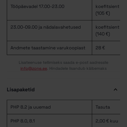
Tööpäevadel 17.00-23.00
koefitsient 1,5
(105 €)
23.00-09.00 ja nädalavahetused
koefitsient 2,
(140 €)
Andmete taastamine varukoopiast
28 €
Lisateenuse tellimiseks saada e-post aadressile
info@zone.ee
. Hindadele lisandub käibemaks
Lisapaketid
PHP 8.2 ja uuemad
Tasuta
PHP 8.0, 8.1
2,00 € kuu