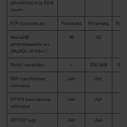
pilvetöölaud ja 5GiB
ruumi
FTP kontode arv
Piiramata
Piiramata
Piira
MariaDB
16
32
6
andmebaaside arv
(MySQL-ühilduv)
Redis vahemälu
–
256 MiB
512 
SSH kasutamise
Jah
Jah
J
võimalus
HTTPS kasutamise
Jah
Jah
J
võimalus
HTTP/2 tugi
Jah
Jah
J