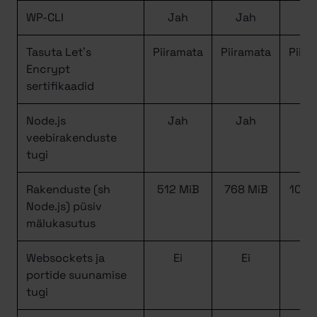
WP-CLI
Jah
Jah
J
Tasuta Let’s
Piiramata
Piiramata
Piira
Encrypt
sertifikaadid
Node.js
Jah
Jah
J
veebirakenduste
tugi
Rakenduste (sh
512 MiB
768 MiB
1024
Node.js) püsiv
mälukasutus
Websockets ja
Ei
Ei
J
portide suunamise
tugi