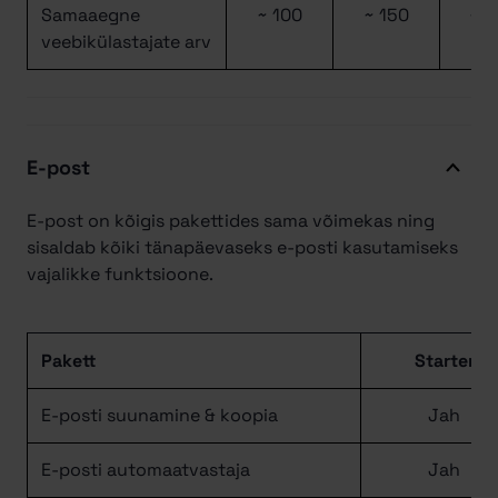
Samaaegne
~ 100
~ 150
~ 2
veebikülastajate arv
E-post
E-post on kõigis pakettides sama võimekas ning
sisaldab kõiki tänapäevaseks e-posti kasutamiseks
vajalikke funktsioone.
Pakett
Starter
E-posti suunamine & koopia
Jah
E-posti automaatvastaja
Jah