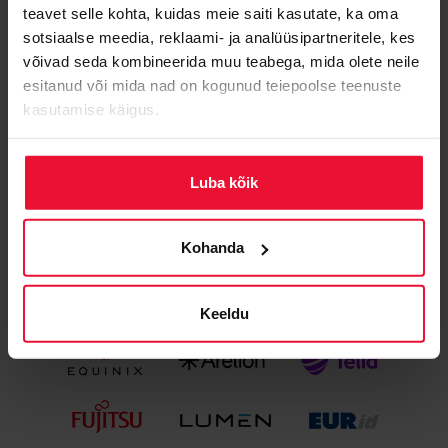
teavet selle kohta, kuidas meie saiti kasutate, ka oma
Eelmine
Järgmine
sotsiaalse meedia, reklaami- ja analüüsipartneritele, kes
DataZone haldusliidese
Domeenide
võivad seda kombineerida muu teabega, mida olete neile
uuendus
registreerimise TOP
esitanud või mida nad on kogunud teiepoolse teenuste
aprillis 2003
kasutamise käigus.
Luba kõik
Parima teenuse tagab sulle meie koostöö
Kohanda
usaldusväärsete partneritega:
Keeldu