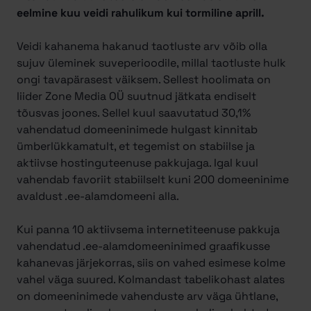
eelmine kuu veidi rahulikum kui tormiline aprill.
Veidi kahanema hakanud taotluste arv võib olla
sujuv üleminek suveperioodile, millal taotluste hulk
ongi tavapärasest väiksem. Sellest hoolimata on
liider Zone Media OÜ suutnud jätkata endiselt
tõusvas joones. Sellel kuul saavutatud 30,1%
vahendatud domeeninimede hulgast kinnitab
ümberlükkamatult, et tegemist on stabiilse ja
aktiivse hostinguteenuse pakkujaga. Igal kuul
vahendab favoriit stabiilselt kuni 200 domeeninime
avaldust .ee-alamdomeeni alla.
Kui panna 10 aktiivsema internetiteenuse pakkuja
vahendatud .ee-alamdomeeninimed graafikusse
kahanevas järjekorras, siis on vahed esimese kolme
vahel väga suured. Kolmandast tabelikohast alates
on domeeninimede vahenduste arv väga ühtlane,