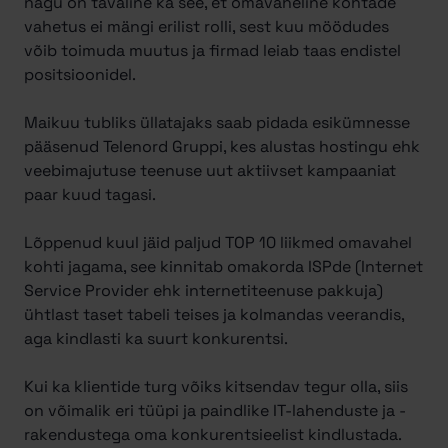
nagu on tavaline ka see, et omavaheline kohtade
vahetus ei mängi erilist rolli, sest kuu möödudes
võib toimuda muutus ja firmad leiab taas endistel
positsioonidel.
Maikuu tubliks üllatajaks saab pidada esikümnesse
pääsenud Telenord Gruppi, kes alustas hostingu ehk
veebimajutuse teenuse uut aktiivset kampaaniat
paar kuud tagasi.
Lõppenud kuul jäid paljud TOP 10 liikmed omavahel
kohti jagama, see kinnitab omakorda ISPde (Internet
Service Provider ehk internetiteenuse pakkuja)
ühtlast taset tabeli teises ja kolmandas veerandis,
aga kindlasti ka suurt konkurentsi.
Kui ka klientide turg võiks kitsendav tegur olla, siis
on võimalik eri tüüpi ja paindlike IT-lahenduste ja -
rakendustega oma konkurentsieelist kindlustada.