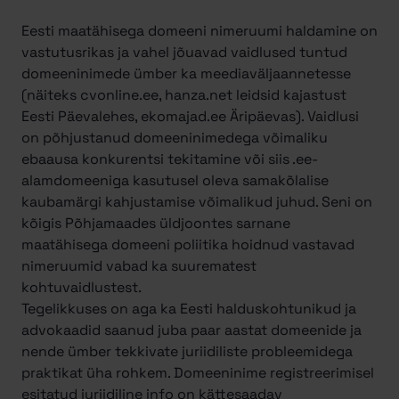
Eesti maatähisega domeeni nimeruumi haldamine on
vastutusrikas ja vahel jõuavad vaidlused tuntud
domeeninimede ümber ka meediaväljaannetesse
(näiteks cvonline.ee, hanza.net leidsid kajastust
Eesti Päevalehes, ekomajad.ee Äripäevas). Vaidlusi
on põhjustanud domeeninimedega võimaliku
ebaausa konkurentsi tekitamine või siis .ee-
alamdomeeniga kasutusel oleva samakõlalise
kaubamärgi kahjustamise võimalikud juhud. Seni on
kõigis Põhjamaades üldjoontes sarnane
maatähisega domeeni poliitika hoidnud vastavad
nimeruumid vabad ka suurematest
kohtuvaidlustest.
Tegelikkuses on aga ka Eesti halduskohtunikud ja
advokaadid saanud juba paar aastat domeenide ja
nende ümber tekkivate juriidiliste probleemidega
praktikat üha rohkem. Domeeninime registreerimisel
esitatud juriidiline info on kättesaadav