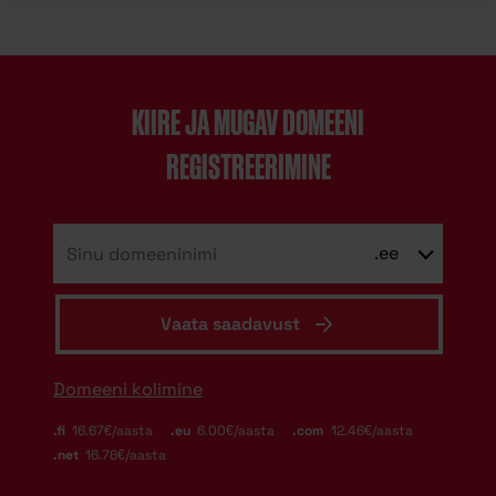
KIIRE JA MUGAV DOMEENI
REGISTREERIMINE
.ee
Vaata saadavust
Domeeni kolimine
.fi
16.67€/aasta
.eu
6.00€/aasta
.com
12.46€/aasta
.net
16.76€/aasta