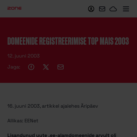
Minu Zone
Webmail
Zoneclo
DOMEENIDE REGISTREERIMISE TOP MAIS 2003
12. juuni 2003
Jaga:
16. juuni 2003, artikkel ajalehes Äripäev
Allikas: EENet
Lisandunud uute .ee-alamdomeenide arvult oli